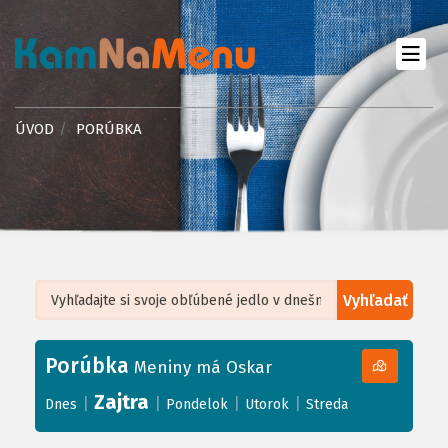
ÚVOD
PORÚBKA
Vyhľadať
Leaflet
| ©
OpenStreetMap
, Tiles courtesy of
Humanitarian OpenStreetMap
Team
Porúbka
+
Meniny má Oskar
−
Zajtra
|
|
|
|
Dnes
Pondelok
Utorok
Streda