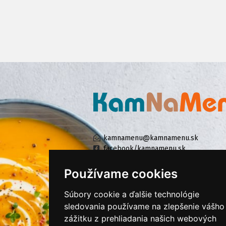
kamnamenu@kamnamenu.sk
facebook/kamnamenu.sk
instagram/kamnamenu.sk
Používame cookies
Súbory cookie a ďalšie technológie
KONTAKTUJTE NÁS
sledovania používame na zlepšenie vášho
zážitku z prehliadania našich webových