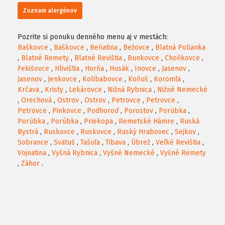
Zoznam alergénov
Pozrite si ponuku denného menu aj v mestách:
Baškovce
,
Baškovce
,
Beňatina
,
Bežovce
,
Blatná Polianka
,
Blatné Remety
,
Blatné Revištia
,
Bunkovce
,
Choňkovce
,
Fekišovce
,
Hlivištia
,
Horňa
,
Husák
,
Inovce
,
Jasenov
,
Jasenov
,
Jenkovce
,
Kolibabovce
,
Koňuš
,
Koromľa
,
Krčava
,
Kristy
,
Lekárovce
,
Nižná Rybnica
,
Nižné Nemecké
,
Orechová
,
Ostrov
,
Ostrov
,
Petrovce
,
Petrovce
,
Petrovce
,
Pinkovce
,
Podhoroď
,
Porostov
,
Porúbka
,
Porúbka
,
Porúbka
,
Priekopa
,
Remetské Hámre
,
Ruská
Bystrá
,
Ruskovce
,
Ruskovce
,
Ruský Hrabovec
,
Sejkov
,
Sobrance
,
Svätuš
,
Tašuľa
,
Tibava
,
Úbrež
,
Veľké Revištia
,
Vojnatina
,
Vyšná Rybnica
,
Vyšné Nemecké
,
Vyšné Remety
,
Záhor
.