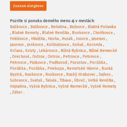
Zoznam alergénov
Pozrite si ponuku denného menu aj v mestách:
Baškovce
,
Baškovce
,
Beňatina
,
Bežovce
,
Blatná Polianka
,
Blatné Remety
,
Blatné Revištia
,
Bunkovce
,
Choňkovce
,
Fekišovce
,
Hlivištia
,
Horňa
,
Husák
,
Inovce
,
Jasenov
,
Jasenov
,
Jenkovce
,
Kolibabovce
,
Koňuš
,
Koromľa
,
Krčava
,
Kristy
,
Lekárovce
,
Nižná Rybnica
,
Nižné Nemecké
,
Orechová
,
Ostrov
,
Ostrov
,
Petrovce
,
Petrovce
,
Petrovce
,
Pinkovce
,
Podhoroď
,
Porostov
,
Porúbka
,
Porúbka
,
Porúbka
,
Priekopa
,
Remetské Hámre
,
Ruská
Bystrá
,
Ruskovce
,
Ruskovce
,
Ruský Hrabovec
,
Sejkov
,
Sobrance
,
Svätuš
,
Tašuľa
,
Tibava
,
Úbrež
,
Veľké Revištia
,
Vojnatina
,
Vyšná Rybnica
,
Vyšné Nemecké
,
Vyšné Remety
,
Záhor
.