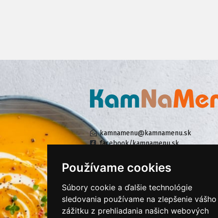
kamnamenu@kamnamenu.sk
facebook/kamnamenu.sk
instagram/kamnamenu.sk
Používame cookies
Súbory cookie a ďalšie technológie
KONTAKTUJTE NÁS
sledovania používame na zlepšenie vášho
zážitku z prehliadania našich webových