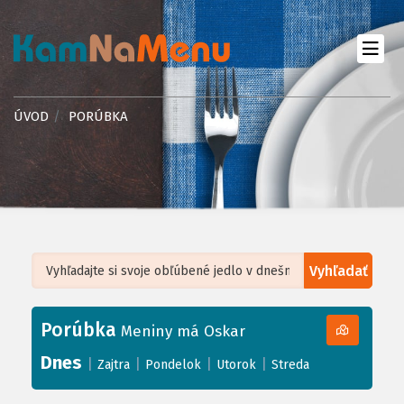
ÚVOD
PORÚBKA
Vyhľadať
Leaflet
| ©
OpenStreetMap
, Tiles courtesy of
Humanitarian OpenStreetMap
Team
Porúbka
+
Meniny má Oskar
−
Dnes
|
|
|
|
Zajtra
Pondelok
Utorok
Streda