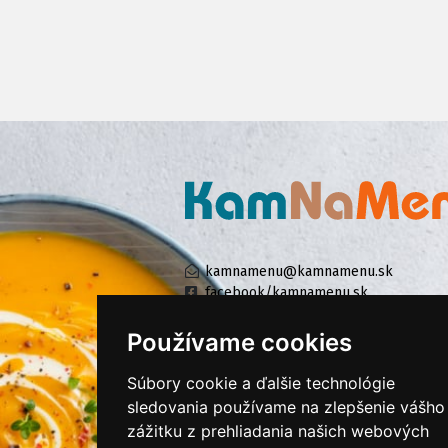
kamnamenu@kamnamenu.sk
facebook/kamnamenu.sk
instagram/kamnamenu.sk
Používame cookies
Súbory cookie a ďalšie technológie
KONTAKTUJTE NÁS
sledovania používame na zlepšenie vášho
zážitku z prehliadania našich webových