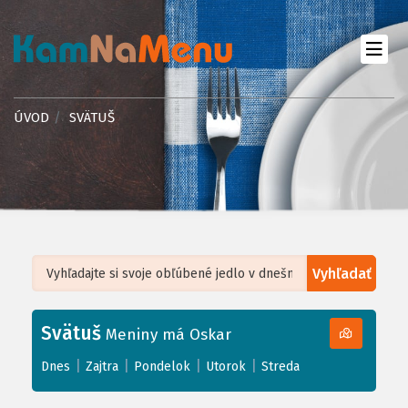
ÚVOD
SVÄTUŠ
Vyhľadať
Leaflet
| ©
OpenStreetMap
, Tiles courtesy of
Humanitarian OpenStreetMap
Team
Svätuš
+
Meniny má Oskar
−
|
|
|
|
Dnes
Zajtra
Pondelok
Utorok
Streda