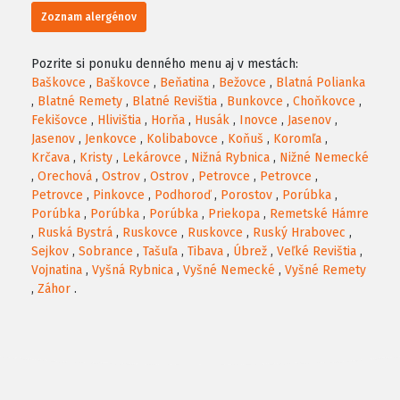
Zoznam alergénov
Pozrite si ponuku denného menu aj v mestách:
Baškovce
,
Baškovce
,
Beňatina
,
Bežovce
,
Blatná Polianka
,
Blatné Remety
,
Blatné Revištia
,
Bunkovce
,
Choňkovce
,
Fekišovce
,
Hlivištia
,
Horňa
,
Husák
,
Inovce
,
Jasenov
,
Jasenov
,
Jenkovce
,
Kolibabovce
,
Koňuš
,
Koromľa
,
Krčava
,
Kristy
,
Lekárovce
,
Nižná Rybnica
,
Nižné Nemecké
,
Orechová
,
Ostrov
,
Ostrov
,
Petrovce
,
Petrovce
,
Petrovce
,
Pinkovce
,
Podhoroď
,
Porostov
,
Porúbka
,
Porúbka
,
Porúbka
,
Porúbka
,
Priekopa
,
Remetské Hámre
,
Ruská Bystrá
,
Ruskovce
,
Ruskovce
,
Ruský Hrabovec
,
Sejkov
,
Sobrance
,
Tašuľa
,
Tibava
,
Úbrež
,
Veľké Revištia
,
Vojnatina
,
Vyšná Rybnica
,
Vyšné Nemecké
,
Vyšné Remety
,
Záhor
.