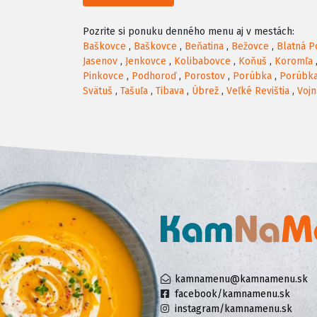
Pozrite si ponuku denného menu aj v mestách:
Baškovce
,
Baškovce
,
Beňatina
,
Bežovce
,
Blatná P
Jasenov
,
Jenkovce
,
Kolibabovce
,
Koňuš
,
Koromľa
Pinkovce
,
Podhoroď
,
Porostov
,
Porúbka
,
Porúbk
Svätuš
,
Tašuľa
,
Tibava
,
Úbrež
,
Veľké Revištia
,
Vojn
kamnamenu@kamnamenu.sk
facebook/kamnamenu.sk
instagram/kamnamenu.sk