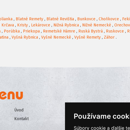
olianka
,
Blatné Remety
,
Blatné Revištia
,
Bunkovce
,
Choňkovce
,
Fek
,
Krčava
,
Kristy
,
Lekárovce
,
Nižná Rybnica
,
Nižné Nemecké
,
Orechov
a
,
Porúbka
,
Priekopa
,
Remetské Hámre
,
Ruská Bystrá
,
Ruskovce
,
R
atina
,
Vyšná Rybnica
,
Vyšné Nemecké
,
Vyšné Remety
,
Záhor
.
Úvod
Všeobecné obchodné podmienk
Používame cook
Kontakt
Ochrana osobných údajov
Súbory cookie a ďalšie t
Cookies