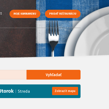
t
MOJE KAMNAMENU
PRIDAŤ REŠTAURÁCIU
Vyhľadať
enStreetMap
, Tiles courtesy of
Humanitarian OpenStreetMap Team
Utorok
|
Streda
Zobrazit mapu