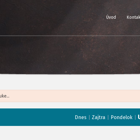
Úvod
Kontak
Leaflet
| ©
Op
|
|
|
Dnes
Zajtra
Pondelok