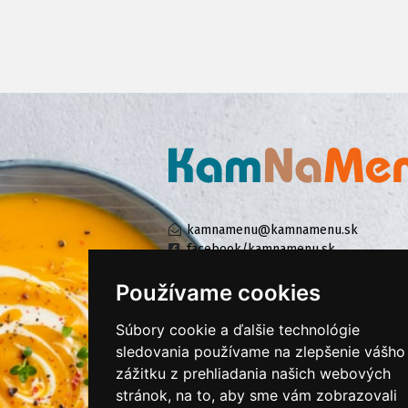
kamnamenu@kamnamenu.sk
facebook/kamnamenu.sk
instagram/kamnamenu.sk
Používame cookies
Súbory cookie a ďalšie technológie
KONTAKTUJTE NÁS
sledovania používame na zlepšenie vášho
zážitku z prehliadania našich webových
stránok, na to, aby sme vám zobrazovali
PRIHLÁSIŤ SA DO ZÁKAZNÍCKEJ ZÓNY