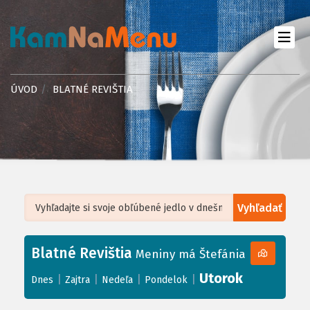
ÚVOD
BLATNÉ REVIŠTIA
Vyhľadať
Leaflet
| ©
OpenStreetMap
, Tiles courtesy of
Humanitarian OpenStreetMap
Team
Blatné Revištia
+
Meniny má Štefánia
−
Utorok
|
|
|
|
Dnes
Zajtra
Nedeľa
Pondelok