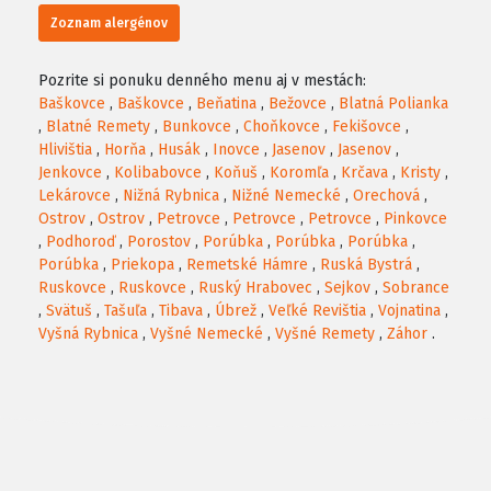
Zoznam alergénov
Pozrite si ponuku denného menu aj v mestách:
Baškovce
,
Baškovce
,
Beňatina
,
Bežovce
,
Blatná Polianka
,
Blatné Remety
,
Bunkovce
,
Choňkovce
,
Fekišovce
,
Hlivištia
,
Horňa
,
Husák
,
Inovce
,
Jasenov
,
Jasenov
,
Jenkovce
,
Kolibabovce
,
Koňuš
,
Koromľa
,
Krčava
,
Kristy
,
Lekárovce
,
Nižná Rybnica
,
Nižné Nemecké
,
Orechová
,
Ostrov
,
Ostrov
,
Petrovce
,
Petrovce
,
Petrovce
,
Pinkovce
,
Podhoroď
,
Porostov
,
Porúbka
,
Porúbka
,
Porúbka
,
Porúbka
,
Priekopa
,
Remetské Hámre
,
Ruská Bystrá
,
Ruskovce
,
Ruskovce
,
Ruský Hrabovec
,
Sejkov
,
Sobrance
,
Svätuš
,
Tašuľa
,
Tibava
,
Úbrež
,
Veľké Revištia
,
Vojnatina
,
Vyšná Rybnica
,
Vyšné Nemecké
,
Vyšné Remety
,
Záhor
.