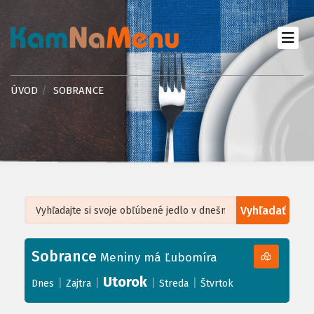
ÚVOD
SOBRANCE
Vyhľadať
Leaflet
| ©
OpenStreetMap
, Tiles courtesy of
Humanitarian OpenStreetMap
Team
Sobrance
+
Meniny má Ľubomíra
−
Utorok
|
|
|
|
Dnes
Zajtra
Streda
Štvrtok