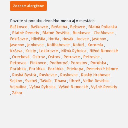
Zoznam alergénov
Pozrite si ponuku denného menu aj v mestách:
Baškovce
,
Baškovce
,
Beňatina
,
Bežovce
,
Blatná Polianka
,
Blatné Remety
,
Blatné Revištia
,
Bunkovce
,
Choňkovce
,
Fekišovce
,
Hlivištia
,
Horňa
,
Husák
,
Inovce
,
Jasenov
,
Jasenov
,
Jenkovce
,
Kolibabovce
,
Koňuš
,
Koromľa
,
Krčava
,
Kristy
,
Lekárovce
,
Nižná Rybnica
,
Nižné Nemecké
,
Orechová
,
Ostrov
,
Ostrov
,
Petrovce
,
Petrovce
,
Petrovce
,
Pinkovce
,
Podhoroď
,
Porostov
,
Porúbka
,
Porúbka
,
Porúbka
,
Porúbka
,
Priekopa
,
Remetské Hámre
,
Ruská Bystrá
,
Ruskovce
,
Ruskovce
,
Ruský Hrabovec
,
Sejkov
,
Svätuš
,
Tašuľa
,
Tibava
,
Úbrež
,
Veľké Revištia
,
Vojnatina
,
Vyšná Rybnica
,
Vyšné Nemecké
,
Vyšné Remety
,
Záhor
.