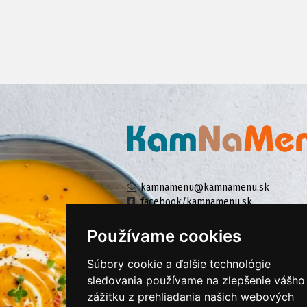
kamnamenu@kamnamenu.sk
facebook/kamnamenu.sk
instagram/kamnamenu.sk
Používame cookies
Súbory cookie a ďalšie technológie
KONTAKTUJTE NÁS
sledovania používame na zlepšenie vášho
zážitku z prehliadania našich webových