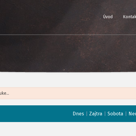
Úvod
Kontak
Leaflet
| ©
Op
|
|
|
Dnes
Zajtra
Sobota
Ne