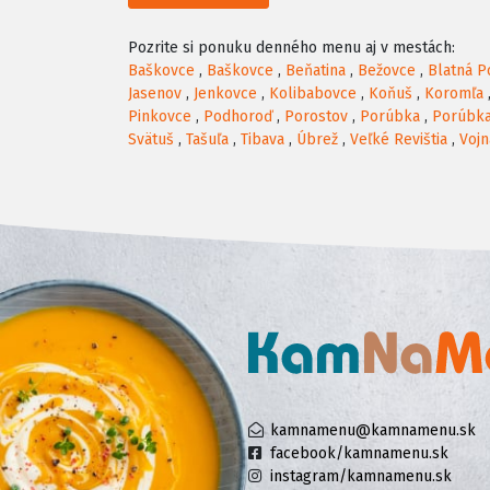
Pozrite si ponuku denného menu aj v mestách:
Baškovce
,
Baškovce
,
Beňatina
,
Bežovce
,
Blatná P
Jasenov
,
Jenkovce
,
Kolibabovce
,
Koňuš
,
Koromľa
Pinkovce
,
Podhoroď
,
Porostov
,
Porúbka
,
Porúbk
Svätuš
,
Tašuľa
,
Tibava
,
Úbrež
,
Veľké Revištia
,
Vojn
kamnamenu@kamnamenu.sk
facebook/kamnamenu.sk
instagram/kamnamenu.sk