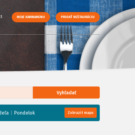
t
MOJE KAMNAMENU
PRIDAŤ REŠTAURÁCIU
Vyhľadať
enStreetMap
, Tiles courtesy of
Humanitarian OpenStreetMap Team
|
deľa
Pondelok
Zobrazit mapu