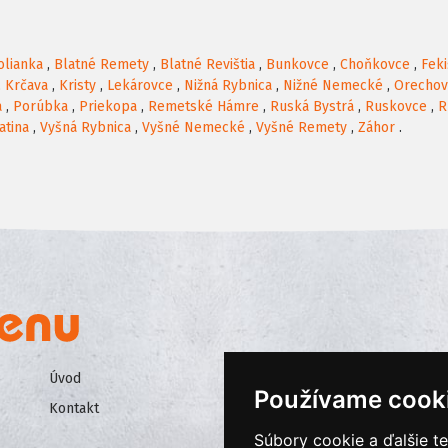
olianka
,
Blatné Remety
,
Blatné Revištia
,
Bunkovce
,
Choňkovce
,
Fek
,
Krčava
,
Kristy
,
Lekárovce
,
Nižná Rybnica
,
Nižné Nemecké
,
Orechov
a
,
Porúbka
,
Priekopa
,
Remetské Hámre
,
Ruská Bystrá
,
Ruskovce
,
R
atina
,
Vyšná Rybnica
,
Vyšné Nemecké
,
Vyšné Remety
,
Záhor
.
Úvod
Všeobecné obchodné podmienk
Používame cook
Kontakt
Ochrana osobných údajov
Súbory cookie a ďalšie t
Cookies