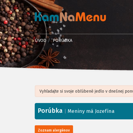
ÚVOD
PORÚBKA
Porúbka
+
|
Meniny má Jozefína
−
Zoznam alergénov