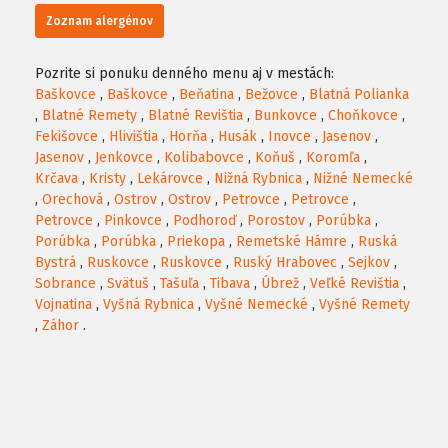
Zoznam alergénov
Pozrite si ponuku denného menu aj v mestách:
Baškovce
,
Baškovce
,
Beňatina
,
Bežovce
,
Blatná Polianka
,
Blatné Remety
,
Blatné Revištia
,
Bunkovce
,
Choňkovce
,
Fekišovce
,
Hlivištia
,
Horňa
,
Husák
,
Inovce
,
Jasenov
,
Jasenov
,
Jenkovce
,
Kolibabovce
,
Koňuš
,
Koromľa
,
Krčava
,
Kristy
,
Lekárovce
,
Nižná Rybnica
,
Nižné Nemecké
,
Orechová
,
Ostrov
,
Ostrov
,
Petrovce
,
Petrovce
,
Petrovce
,
Pinkovce
,
Podhoroď
,
Porostov
,
Porúbka
,
Porúbka
,
Porúbka
,
Priekopa
,
Remetské Hámre
,
Ruská
Bystrá
,
Ruskovce
,
Ruskovce
,
Ruský Hrabovec
,
Sejkov
,
Sobrance
,
Svätuš
,
Tašuľa
,
Tibava
,
Úbrež
,
Veľké Revištia
,
Vojnatina
,
Vyšná Rybnica
,
Vyšné Nemecké
,
Vyšné Remety
,
Záhor
.