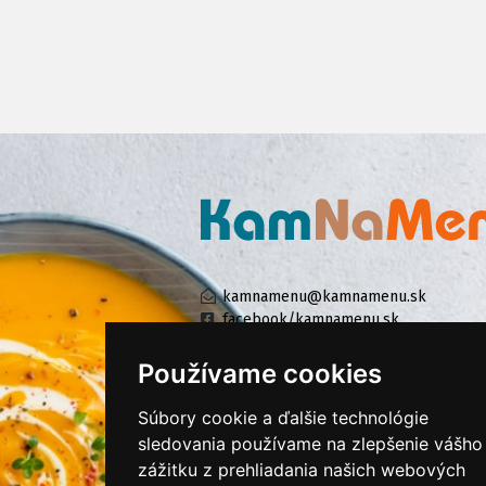
kamnamenu@kamnamenu.sk
facebook/kamnamenu.sk
instagram/kamnamenu.sk
Používame cookies
Súbory cookie a ďalšie technológie
KONTAKTUJTE NÁS
sledovania používame na zlepšenie vášho
zážitku z prehliadania našich webových