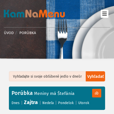
ÚVOD
PORÚBKA
Vyhľadať
Leaflet
| ©
OpenStreetMap
, Tiles courtesy of
Humanitarian OpenStreetMap
Team
Porúbka
+
Meniny má Štefánia
−
Zajtra
|
|
|
|
Dnes
Nedeľa
Pondelok
Utorok