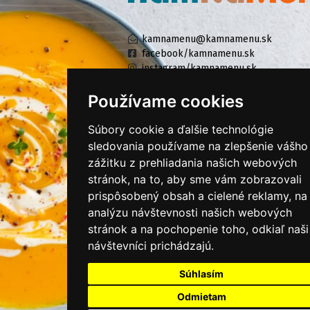
kamnamenu@kamnamenu.sk
facebook/kamnamenu.sk
instagram/kamnamenu.sk
Používame cookies
KONTAKTUJTE NÁS
Súbory cookie a ďalšie technológie
sledovania používame na zlepšenie vášho
zážitku z prehliadania našich webových
PRIHLÁSIŤ SA DO ZÁKAZNÍCKEJ ZÓNY
stránok, na to, aby sme vám zobrazovali
prispôsobený obsah a cielené reklamy, na
Všeobecné obchodné podmienky
analýzu návštevnosti našich webových
Ochrana osobných údajov
stránok a na pochopenie toho, odkiaľ naši
Cookies
návštevníci prichádzajú.
Moje KamNaMenu
Súhlasím
Pridať reštauráciu
Odmietam