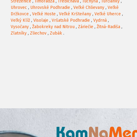
Streženice
,
Timoradza
,
Trebichava
,
Tuchyňa
,
Turčianky
,
Uhrovec
,
Uhrovské Podhradie
,
Veľké Chlievany
,
Veľké
Držkovce
,
Veľké Hoste
,
Veľké Kršteňany
,
Veľké Uherce
,
Veľký Klíž
,
Visolaje
,
Vršatské Podhradie
,
Vydrná
,
Vysočany
,
Žabokreky nad Nitrou
,
Záriečie
,
Žitná-Radiša
,
Zlatníky
,
Zliechov
,
Zubák
.