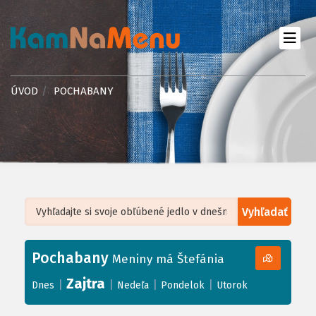
ÚVOD
POCHABANY
Vyhľadať
Leaflet
| ©
OpenStreetMap
, Tiles courtesy of
Humanitarian OpenStreetMap
Team
Pochabany
+
Meniny má Štefánia
−
Zajtra
|
|
|
|
Dnes
Nedeľa
Pondelok
Utorok