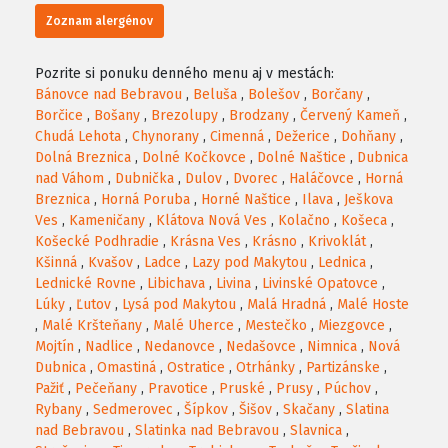
Zoznam alergénov
Pozrite si ponuku denného menu aj v mestách:
Bánovce nad Bebravou
,
Beluša
,
Bolešov
,
Borčany
,
Borčice
,
Bošany
,
Brezolupy
,
Brodzany
,
Červený Kameň
,
Chudá Lehota
,
Chynorany
,
Cimenná
,
Dežerice
,
Dohňany
,
Dolná Breznica
,
Dolné Kočkovce
,
Dolné Naštice
,
Dubnica
nad Váhom
,
Dubnička
,
Dulov
,
Dvorec
,
Haláčovce
,
Horná
Breznica
,
Horná Poruba
,
Horné Naštice
,
Ilava
,
Ješkova
Ves
,
Kameničany
,
Klátova Nová Ves
,
Kolačno
,
Košeca
,
Košecké Podhradie
,
Krásna Ves
,
Krásno
,
Krivoklát
,
Kšinná
,
Kvašov
,
Ladce
,
Lazy pod Makytou
,
Lednica
,
Lednické Rovne
,
Libichava
,
Livina
,
Livinské Opatovce
,
Lúky
,
Ľutov
,
Lysá pod Makytou
,
Malá Hradná
,
Malé Hoste
,
Malé Kršteňany
,
Malé Uherce
,
Mestečko
,
Miezgovce
,
Mojtín
,
Nadlice
,
Nedanovce
,
Nedašovce
,
Nimnica
,
Nová
Dubnica
,
Omastiná
,
Ostratice
,
Otrhánky
,
Partizánske
,
Pažiť
,
Pečeňany
,
Pravotice
,
Pruské
,
Prusy
,
Púchov
,
Rybany
,
Sedmerovec
,
Šípkov
,
Šišov
,
Skačany
,
Slatina
nad Bebravou
,
Slatinka nad Bebravou
,
Slavnica
,