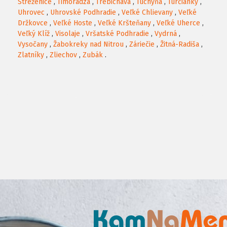
Streženice
,
Timoradza
,
Trebichava
,
Tuchyňa
,
Turčianky
,
Uhrovec
,
Uhrovské Podhradie
,
Veľké Chlievany
,
Veľké
Držkovce
,
Veľké Hoste
,
Veľké Kršteňany
,
Veľké Uherce
,
Veľký Klíž
,
Visolaje
,
Vršatské Podhradie
,
Vydrná
,
Vysočany
,
Žabokreky nad Nitrou
,
Záriečie
,
Žitná-Radiša
,
Zlatníky
,
Zliechov
,
Zubák
.