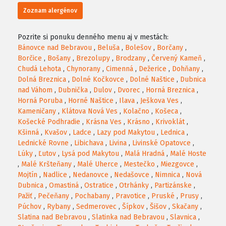
Zoznam alergénov
Pozrite si ponuku denného menu aj v mestách:
Bánovce nad Bebravou
,
Beluša
,
Bolešov
,
Borčany
,
Borčice
,
Bošany
,
Brezolupy
,
Brodzany
,
Červený Kameň
,
Chudá Lehota
,
Chynorany
,
Cimenná
,
Dežerice
,
Dohňany
,
Dolná Breznica
,
Dolné Kočkovce
,
Dolné Naštice
,
Dubnica
nad Váhom
,
Dubnička
,
Dulov
,
Dvorec
,
Horná Breznica
,
Horná Poruba
,
Horné Naštice
,
Ilava
,
Ješkova Ves
,
Kameničany
,
Klátova Nová Ves
,
Kolačno
,
Košeca
,
Košecké Podhradie
,
Krásna Ves
,
Krásno
,
Krivoklát
,
Kšinná
,
Kvašov
,
Ladce
,
Lazy pod Makytou
,
Lednica
,
Lednické Rovne
,
Libichava
,
Livina
,
Livinské Opatovce
,
Lúky
,
Ľutov
,
Lysá pod Makytou
,
Malá Hradná
,
Malé Hoste
,
Malé Kršteňany
,
Malé Uherce
,
Mestečko
,
Miezgovce
,
Mojtín
,
Nadlice
,
Nedanovce
,
Nedašovce
,
Nimnica
,
Nová
Dubnica
,
Omastiná
,
Ostratice
,
Otrhánky
,
Partizánske
,
Pažiť
,
Pečeňany
,
Pochabany
,
Pravotice
,
Pruské
,
Prusy
,
Púchov
,
Rybany
,
Sedmerovec
,
Šípkov
,
Šišov
,
Skačany
,
Slatina nad Bebravou
,
Slatinka nad Bebravou
,
Slavnica
,