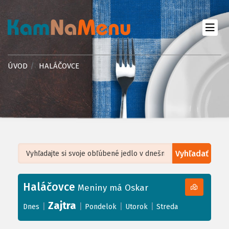
ÚVOD
HALÁČOVCE
Vyhľadať
Leaflet
| ©
OpenStreetMap
, Tiles courtesy of
Humanitarian OpenStreetMap
Team
Haláčovce
+
Meniny má Oskar
−
Zajtra
|
|
|
|
Dnes
Pondelok
Utorok
Streda