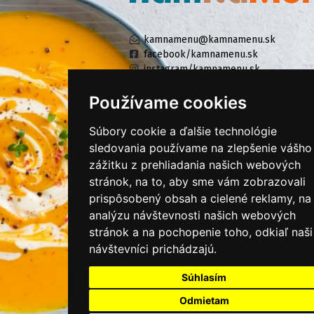
kamnamenu@kamnamenu.sk
facebook/kamnamenu.sk
instagram/kamnamenu.sk
Používame cookies
KONTAKTUJTE NÁS
Súbory cookie a ďalšie technológie
sledovania používame na zlepšenie vášho
zážitku z prehliadania našich webových
PRIHLÁSIŤ SA DO ZÁKAZNÍCKEJ ZÓNY
stránok, na to, aby sme vám zobrazovali
prispôsobený obsah a cielené reklamy, na
Všeobecné obchodné podmienky
analýzu návštevnosti našich webových
Ochrana osobných údajov
stránok a na pochopenie toho, odkiaľ naši
Cookies
návštevníci prichádzajú.
Moje KamNaMenu
Súhlasím
Pridať reštauráciu
Odmietam