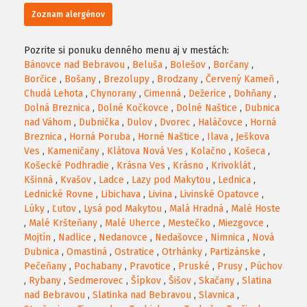
Zoznam alergénov
Pozrite si ponuku denného menu aj v mestách:
Bánovce nad Bebravou
,
Beluša
,
Bolešov
,
Borčany
,
Borčice
,
Bošany
,
Brezolupy
,
Brodzany
,
Červený Kameň
,
Chudá Lehota
,
Chynorany
,
Cimenná
,
Dežerice
,
Dohňany
,
Dolná Breznica
,
Dolné Kočkovce
,
Dolné Naštice
,
Dubnica
nad Váhom
,
Dubnička
,
Dulov
,
Dvorec
,
Haláčovce
,
Horná
Breznica
,
Horná Poruba
,
Horné Naštice
,
Ilava
,
Ješkova
Ves
,
Kameničany
,
Klátova Nová Ves
,
Kolačno
,
Košeca
,
Košecké Podhradie
,
Krásna Ves
,
Krásno
,
Krivoklát
,
Kšinná
,
Kvašov
,
Ladce
,
Lazy pod Makytou
,
Lednica
,
Lednické Rovne
,
Libichava
,
Livina
,
Livinské Opatovce
,
Lúky
,
Ľutov
,
Lysá pod Makytou
,
Malá Hradná
,
Malé Hoste
,
Malé Kršteňany
,
Malé Uherce
,
Mestečko
,
Miezgovce
,
Mojtín
,
Nadlice
,
Nedanovce
,
Nedašovce
,
Nimnica
,
Nová
Dubnica
,
Omastiná
,
Ostratice
,
Otrhánky
,
Partizánske
,
Pečeňany
,
Pochabany
,
Pravotice
,
Pruské
,
Prusy
,
Púchov
,
Rybany
,
Sedmerovec
,
Šípkov
,
Šišov
,
Skačany
,
Slatina
nad Bebravou
,
Slatinka nad Bebravou
,
Slavnica
,