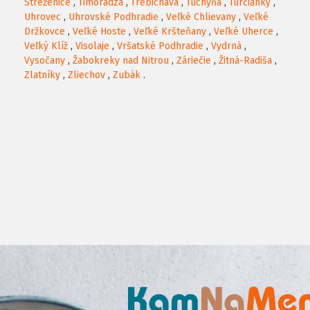
Streženice
,
Timoradza
,
Trebichava
,
Tuchyňa
,
Turčianky
,
Uhrovec
,
Uhrovské Podhradie
,
Veľké Chlievany
,
Veľké
Držkovce
,
Veľké Hoste
,
Veľké Kršteňany
,
Veľké Uherce
,
Veľký Klíž
,
Visolaje
,
Vršatské Podhradie
,
Vydrná
,
Vysočany
,
Žabokreky nad Nitrou
,
Záriečie
,
Žitná-Radiša
,
Zlatníky
,
Zliechov
,
Zubák
.