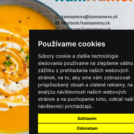
kamnamenu@kamnamenu.sk
facebook/kamnamenu.sk
instagram/kamnamenu.sk
Používame cookies
KONTAKTUJTE NÁS
Súbory cookie a ďalšie technológie
sledovania používame na zlepšenie vášho
zážitku z prehliadania našich webových
PRIHLÁSIŤ SA DO ZÁKAZNÍCKEJ ZÓNY
stránok, na to, aby sme vám zobrazovali
prispôsobený obsah a cielené reklamy, na
Všeobecné obchodné podmienky
analýzu návštevnosti našich webových
Ochrana osobných údajov
stránok a na pochopenie toho, odkiaľ naši
Cookies
návštevníci prichádzajú.
Moje KamNaMenu
Súhlasím
Pridať reštauráciu
Odmietam