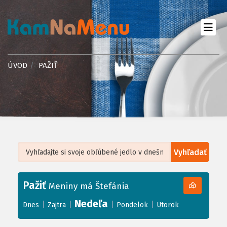
ÚVOD
PAŽIŤ
Vyhľadať
Leaflet
| ©
OpenStreetMap
, Tiles courtesy of
Humanitarian OpenStreetMap
Team
Pažiť
+
Meniny má Štefánia
−
Nedeľa
|
|
|
|
Dnes
Zajtra
Pondelok
Utorok