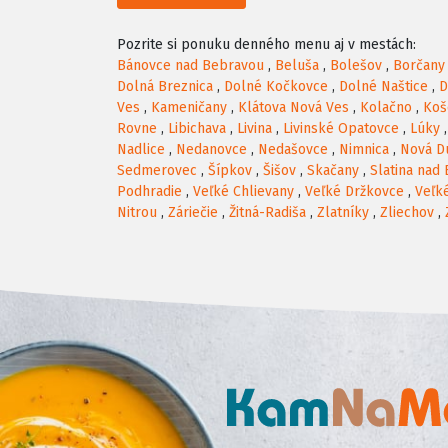
Pozrite si ponuku denného menu aj v mestách:
Bánovce nad Bebravou
,
Beluša
,
Bolešov
,
Borčany
Dolná Breznica
,
Dolné Kočkovce
,
Dolné Naštice
,
D
Ves
,
Kameničany
,
Klátova Nová Ves
,
Kolačno
,
Koš
Rovne
,
Libichava
,
Livina
,
Livinské Opatovce
,
Lúky
Nadlice
,
Nedanovce
,
Nedašovce
,
Nimnica
,
Nová D
Sedmerovec
,
Šípkov
,
Šišov
,
Skačany
,
Slatina nad
Podhradie
,
Veľké Chlievany
,
Veľké Držkovce
,
Veľk
Nitrou
,
Záriečie
,
Žitná-Radiša
,
Zlatníky
,
Zliechov
,