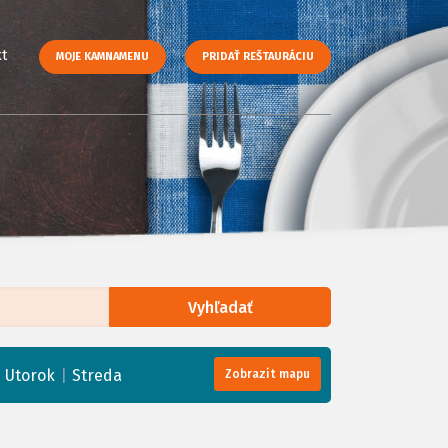
t
MOJE KAMNAMENU
PRIDAŤ REŠTAURÁCIU
Vyhľadať
enStreetMap
, Tiles courtesy of
Humanitarian OpenStreetMap Team
|
|
Utorok
Streda
Zobrazit mapu