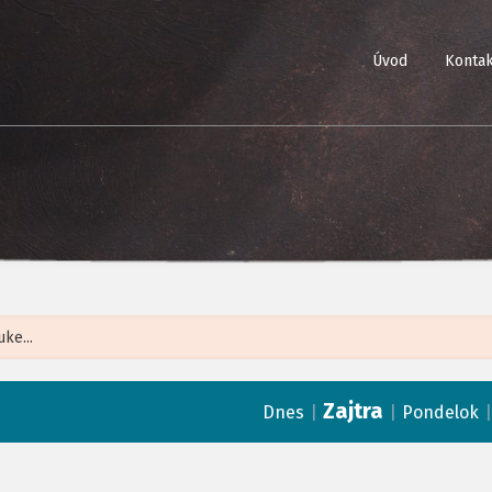
Úvod
Kontak
Leaflet
| ©
Op
Zajtra
|
|
Dnes
Pondelok