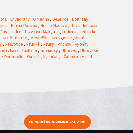
hota
,
Chynorany
,
Cimenná
,
Dežerice
,
Dohňany
,
nica
,
Horná Poruba
,
Horné Naštice
,
Ilava
,
Ješkova
ašov
,
Ladce
,
Lazy pod Makytou
,
Lednica
,
Lednické
,
Malé Uherce
,
Mestečko
,
Miezgovce
,
Mojtín
,
y
,
Pravotice
,
Pruské
,
Prusy
,
Púchov
,
Rybany
,
rebichava
,
Tuchyňa
,
Turčianky
,
Uhrovec
,
Uhrovské
ké Podhradie
,
Vydrná
,
Vysočany
,
Žabokreky nad
PRIHLÁSIŤ SA DO ZÁKAZNÍCKEJ ZÓNY