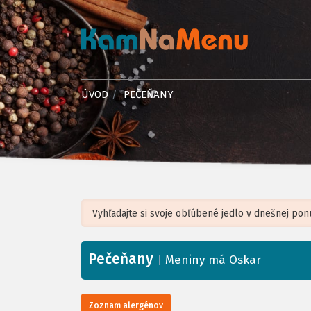
ÚVOD
PEČEŇANY
Pečeňany
+
|
Meniny má Oskar
−
Zoznam alergénov