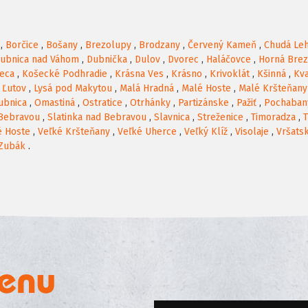
,
Borčice
,
Bošany
,
Brezolupy
,
Brodzany
,
Červený Kameň
,
Chudá Le
ubnica nad Váhom
,
Dubnička
,
Dulov
,
Dvorec
,
Haláčovce
,
Horná Brez
eca
,
Košecké Podhradie
,
Krásna Ves
,
Krásno
,
Krivoklát
,
Kšinná
,
Kv
,
Ľutov
,
Lysá pod Makytou
,
Malá Hradná
,
Malé Hoste
,
Malé Kršteňany
ubnica
,
Omastiná
,
Ostratice
,
Otrhánky
,
Partizánske
,
Pažiť
,
Pochaban
 Bebravou
,
Slatinka nad Bebravou
,
Slavnica
,
Streženice
,
Timoradza
,
T
é Hoste
,
Veľké Kršteňany
,
Veľké Uherce
,
Veľký Klíž
,
Visolaje
,
Vršats
Zubák
.