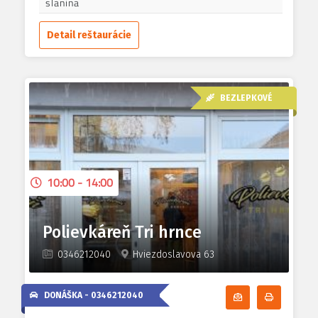
slanina
Detail reštaurácie
BEZLEPKOVÉ
10:00 - 14:00
Polievkáreň Tri hrnce
0346212040
Hviezdoslavova 63
DONÁŠKA -
0346212040
Odoberať denn
Tlačiť d