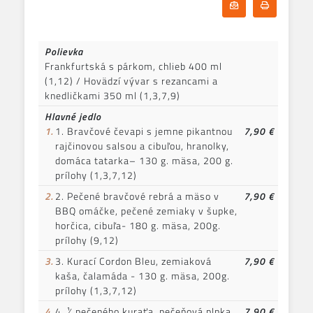
Odoberať denn
Tlačiť d
Polievka
Frankfurtská s párkom, chlieb 400 ml
(1,12) / Hovädzí vývar s rezancami a
knedličkami 350 ml (1,3,7,9)
Hlavné jedlo
1.
1. Bravčové čevapi s jemne pikantnou
7,90 €
rajčinovou salsou a cibuľou, hranolky,
domáca tatarka– 130 g. mäsa, 200 g.
prílohy (1,3,7,12)
2.
2. Pečené bravčové rebrá a mäso v
7,90 €
BBQ omáčke, pečené zemiaky v šupke,
horčica, cibuľa- 180 g. mäsa, 200g.
prílohy (9,12)
3.
3. Kurací Cordon Bleu, zemiaková
7,90 €
kaša, čalamáda - 130 g. mäsa, 200g.
prílohy (1,3,7,12)
4.
4. ¼ pečeného kuraťa, pečeňová plnka,
7,90 €