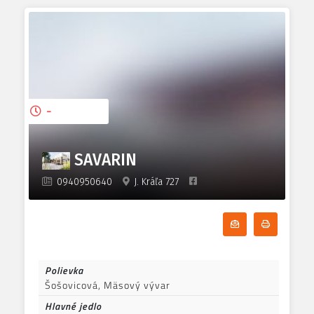
-
SAVARIN
0940950640
J. Kráľa 727
Odoberať denn
Tlačiť d
Polievka
Šošovicová, Mäsový vývar
Hlavné jedlo