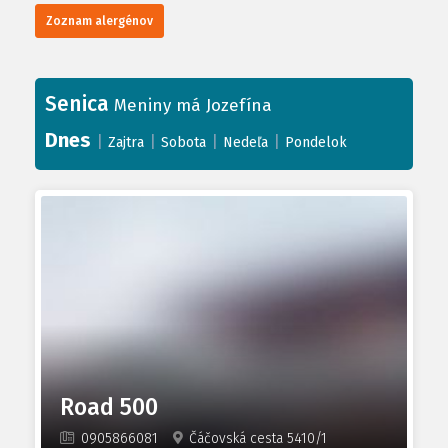
Zoznam alergénov
Senica
Meniny má Jozefína
Dnes
|
|
|
|
Zajtra
Sobota
Nedeľa
Pondelok
Road 500
0905866081
Čáčovská cesta 5410/1