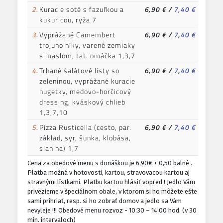
2.
Kuracie soté s fazuľkou a
6,90 €
/
7,40 €
kukuricou, ryža 7
3.
Vyprážané Camembert
6,90 €
/
7,40 €
trojuholníky, varené zemiaky
s maslom, tat. omáčka 1,3,7
4.
Trhané šalátové listy so
6,90 €
/
7,40 €
zeleninou, vyprážané kuracie
nugetky, medovo-horčicový
dressing, kváskový chlieb
1,3,7,10
5.
Pizza Rusticella (cesto, par.
6,90 €
/
7,40 €
základ, syr, šunka, klobása,
slanina) 1,7
Cena za obedové menu s donáškou je 6,90€ + 0,50 balné .
Platba možná v hotovosti, kartou, stravovacou kartou aj
stravnými lístkami. Platbu kartou hlásiť vopred ! Jedlo Vám
privezieme v špeciálnom obale, v ktorom si ho môžete ešte
sami prihriať, resp. si ho zobrať domov a jedlo sa Vám
nevyleje !!! Obedové menu rozvoz - 10:30 – 14:00 hod. (v 30
min. intervaloch)