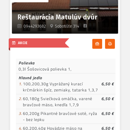
Reštaurácia Matulúv dvúr
0944293682
Sobotišťe 314
AKCIE
Odoberať denn
Tlačiť d
Polievka
0,3l Šošovicová polievka 1,
Hlavné jedlo
1.
100,200,30g Vyprážaný kurací
6,50 €
krčmárkin špíz, zemiaky, tatarka 1,3,7
2.
60,180g Sviečková omáčka, varené
6,50 €
bravčové mäso, knedľa 1,7,9
3.
60,200g Pikantné bravčové soté, ryža
6,50 €
- bez lepku
4.
60,200,40g Hovädzie mäso na
6,50 €