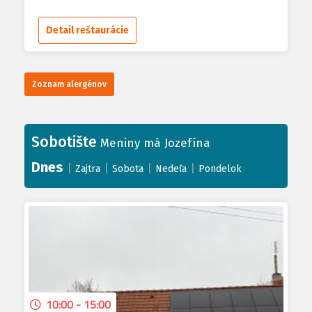
Detail reštaurácie
Zoznam alergénov
Sobotište
Meniny má Jozefína
Dnes
|
|
|
|
Zajtra
Sobota
Nedeľa
Pondelok
10:00 - 15:00