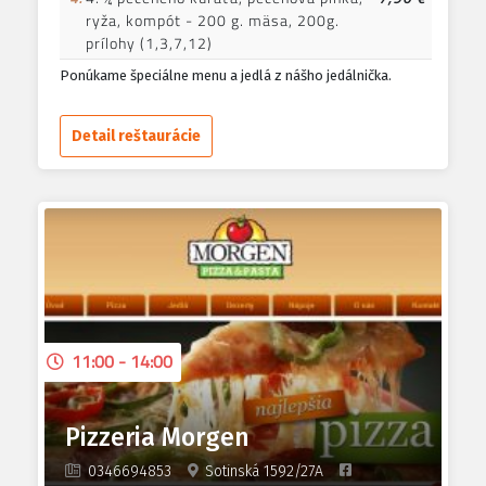
ryža, kompót - 200 g. mäsa, 200g.
prílohy (1,3,7,12)
Ponúkame špeciálne menu a jedlá z nášho jedálnička.
Detail reštaurácie
11:00 - 14:00
Pizzeria Morgen
0346694853
Sotinská 1592/27A