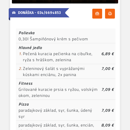
DONÁŠKA -
034/6694853
Odoberať denn
Tlačiť d
Polievka
0,30l Šampiňónový krém s pečivom
Hlavné jedlo
1.
Pečená kuracia pečienka na cibuľke,
6,89 €
ryža s hráškom, zelenina
2.
Zeleninový šalát s vyprážanými
7,00 €
kúskami enciánu, 2x panina
Fitness
Grilované kuracie prsia s ryžou, volským
7,09 €
okom, zeleninou
Pizza
paradajkový základ, syr, šunka, údený
7,09 €
syr
paradajkový základ, syr, šunka, encián,
8,09 €