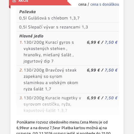
AKCIE
cena /
cena s donáškou
Polievka
0,5l Gulášová s chlebom 1,3,7
0,5l Slepačí vývar s rezancami 1,3
Hlavné jedlo
1.
130/200g Kurací gyros s
6,99 €
/
7,50 €
vykostených stehien ,
hranolky, miešaný šalát ,
jogurtový dip 7
2.
130/200g Bravčový steak
6,99 €
/
7,50 €
zapekaný so syrom
slaminkou a volským okom
ryża šalát 1,7
3.
130/200g Kuracie nugetky v
6,99 €
/
7,50 €
syrovom cestíčku, ryža,
kapustový šalát 1,3,7
4.
130/200g Vyprážané
6,99 €
/
7,50 €
Ponúkame rozvoz obedového menu.Cena Menu je od
šampiony varené zemniaky,
6,99eur a na dovoz 7,5eur Platba kartou možná aj na
tatarská omáčka 1,3,7
rozvoze. OD 2.1.2026 rozvoz jedál aj poobede do 21.00,