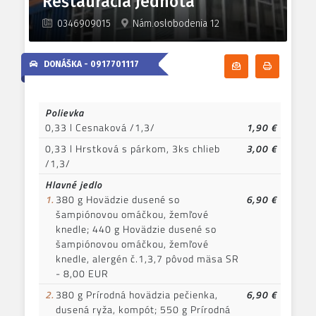
Reštaurácia Jednota
0346909015
Nám.oslobodenia 12
DONÁŠKA -
0917701117
Odoberať denn
Tlačiť d
Polievka
0,33 l Cesnaková /1,3/
1,90 €
0,33 l Hrstková s párkom, 3ks chlieb
3,00 €
/1,3/
Hlavné jedlo
1.
380 g Hovädzie dusené so
6,90 €
šampiónovou omáčkou, žemľové
knedle; 440 g Hovädzie dusené so
šampiónovou omáčkou, žemľové
knedle, alergén č.1,3,7 pôvod mäsa SR
- 8,00 EUR
2.
380 g Prírodná hovädzia pečienka,
6,90 €
dusená ryža, kompót; 550 g Prírodná