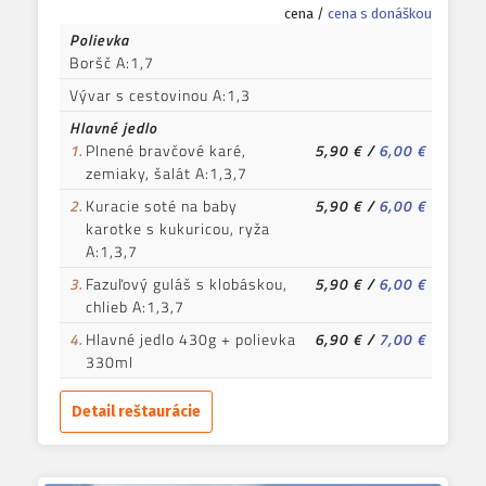
cena /
cena s donáškou
Polievka
Boršč A:1,7
Vývar s cestovinou A:1,3
Hlavné jedlo
1.
Plnené bravčové karé,
5,90 €
/
6,00 €
zemiaky, šalát A:1,3,7
2.
Kuracie soté na baby
5,90 €
/
6,00 €
karotke s kukuricou, ryža
A:1,3,7
3.
Fazuľový guláš s klobáskou,
5,90 €
/
6,00 €
chlieb A:1,3,7
4.
Hlavné jedlo 430g + polievka
6,90 €
/
7,00 €
330ml
Detail reštaurácie