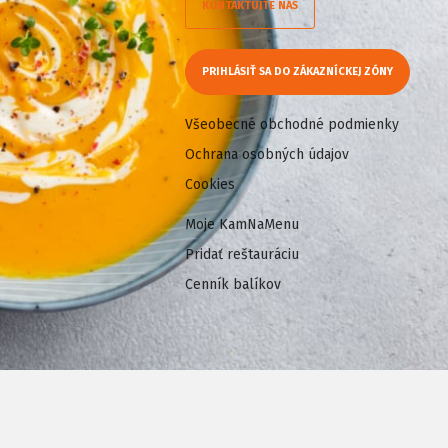
KONTAKTUJTE NÁS
PRIHLÁSIŤ SA DO ZÁKAZNÍCKEJ ZÓNY
Všeobecné obchodné podmienky
Ochrana osobných údajov
Cookies
Moje KamNaMenu
Pridať reštauráciu
Cenník balíkov