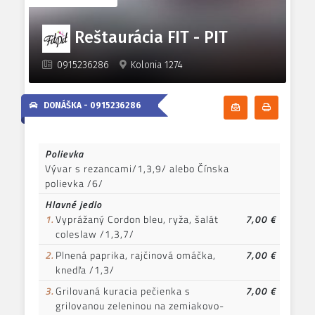
Reštaurácia FIT - PIT
0915236286
Kolonia 1274
DONÁŠKA -
0915236286
Odoberať denn
Tlačiť d
Polievka
Vývar s rezancami/1,3,9/ alebo Čínska
polievka /6/
Hlavné jedlo
1.
Vyprážaný Cordon bleu, ryža, šalát
7,00 €
coleslaw /1,3,7/
2.
Plnená paprika, rajčinová omáčka,
7,00 €
knedľa /1,3/
3.
Grilovaná kuracia pečienka s
7,00 €
grilovanou zeleninou na zemiakovo-