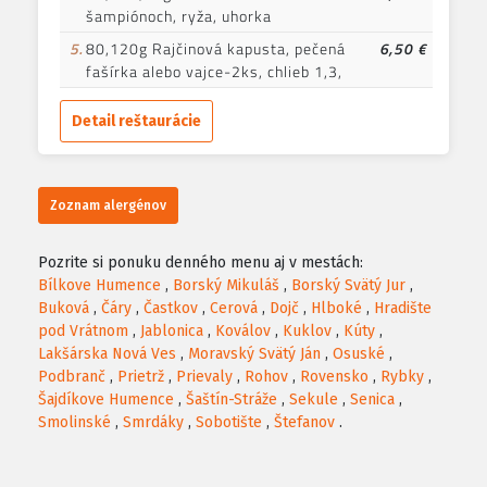
šampiónoch, ryža, uhorka
5.
80,120g Rajčinová kapusta, pečená
6,50 €
fašírka alebo vajce-2ks, chlieb 1,3,
Detail reštaurácie
Zoznam alergénov
Pozrite si ponuku denného menu aj v mestách:
Bílkove Humence
,
Borský Mikuláš
,
Borský Svätý Jur
,
Buková
,
Čáry
,
Častkov
,
Cerová
,
Dojč
,
Hlboké
,
Hradište
pod Vrátnom
,
Jablonica
,
Koválov
,
Kuklov
,
Kúty
,
Lakšárska Nová Ves
,
Moravský Svätý Ján
,
Osuské
,
Podbranč
,
Prietrž
,
Prievaly
,
Rohov
,
Rovensko
,
Rybky
,
Šajdíkove Humence
,
Šaštín-Stráže
,
Sekule
,
Senica
,
Smolinské
,
Smrdáky
,
Sobotište
,
Štefanov
.