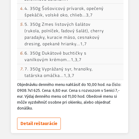
4.
4. 350g Šošovicový prívarok, opečený
špekáčik, volské oko, chlieb...3,7
5.
5. 350g Zmes listových šalátov
(rukola, polníček, ľadový šalát), cherry
paradajky, kuracie mäso, cesnakový
dresing, opekané hrianky...1,7
6.
6. 350g Dukátové buchtičky s
vanilkovým krémom...1,3,7
7.
7. 350g Vyprážaný syr, hranolky,
tatárska omáčka...1,3,7
Objednávku denného menu nahlásiť do 10,00 hod. na číslo:
0908 741 625. Cena: 6,80 eur. Cena s rozvozom v Senici 7,-
eur. Výdaj denného menu od 11,00 hod. Obedové menu si
môže vyzdvihnúť osobne pri okienku, alebo objednať
donášku.
Detail reštaurácie