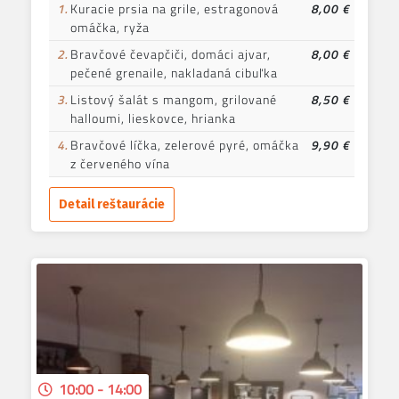
1.
Kuracie prsia na grile, estragonová
8,00 €
omáčka, ryža
2.
Bravčové čevapčiči, domáci ajvar,
8,00 €
pečené grenaile, nakladaná cibuľka
3.
Listový šalát s mangom, grilované
8,50 €
halloumi, lieskovce, hrianka
4.
Bravčové líčka, zelerové pyré, omáčka
9,90 €
z červeného vína
Detail reštaurácie
10:00 - 14:00