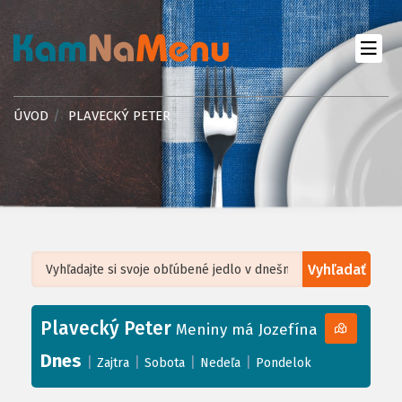
ÚVOD
PLAVECKÝ PETER
Vyhľadať
Leaflet
| ©
OpenStreetMap
, Tiles courtesy of
Humanitarian OpenStreetMap
Team
Plavecký Peter
+
Meniny má Jozefína
−
Dnes
|
|
|
|
Zajtra
Sobota
Nedeľa
Pondelok