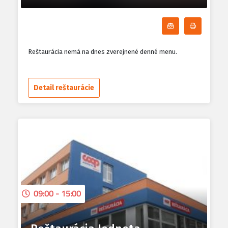
Odoberať denn
Tlačiť d
Reštaurácia nemá na dnes zverejnené denné menu.
Detail reštaurácie
09:00 - 15:00