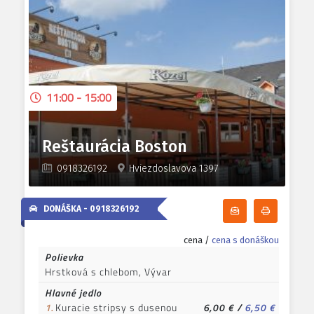
11:00 - 15:00
Reštaurácia Boston
0918326192
Hviezdoslavova 1397
DONÁŠKA -
0918326192
Odoberať denn
Tlačiť d
cena /
cena s donáškou
Polievka
Hrstková s chlebom, Vývar
Hlavné jedlo
1.
Kuracie stripsy s dusenou
6,00 €
/
6,50 €