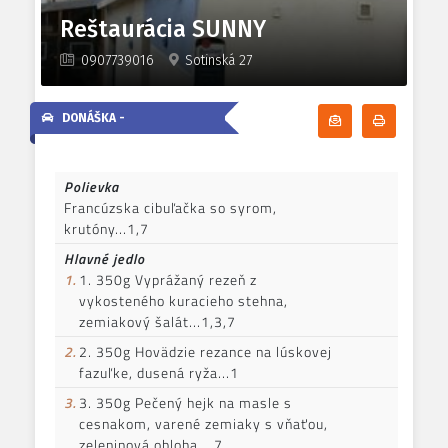
Reštaurácia SUNNY
0907739016
Sotinská 27
DONÁŠKA -
Odoberať denn
Tlačiť d
Polievka
Francúzska cibuľačka so syrom,
krutóny...1,7
Hlavné jedlo
1.
1. 350g Vyprážaný rezeň z
vykosteného kuracieho stehna,
zemiakový šalát...1,3,7
2.
2. 350g Hovädzie rezance na lúskovej
fazuľke, dusená ryža...1
3.
3. 350g Pečený hejk na masle s
cesnakom, varené zemiaky s vňaťou,
zeleninová obloha....7