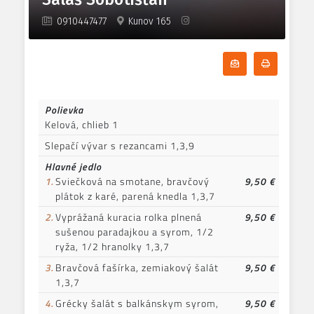
9.
Detské menu /0,5 polievka + 0,5
4,80 €
0910447477
Kunov 165
hlavné jedlo/
Odoberať denn
Tlačiť d
Polievka
Kelová, chlieb 1
Slepačí vývar s rezancami 1,3,9
Hlavné jedlo
1.
Sviečková na smotane, bravčový
9,50 €
plátok z karé, parená knedla 1,3,7
2.
Vyprážaná kuracia rolka plnená
9,50 €
sušenou paradajkou a syrom, 1/2
ryža, 1/2 hranolky 1,3,7
3.
Bravčová fašírka, zemiakový šalát
9,50 €
1,3,7
4.
Grécky šalát s balkánskym syrom,
9,50 €