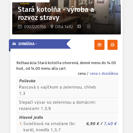
Stará kotolňa - výroba a
rozvoz stravy
0907220766
Dlhá 1492
DONÁŠKA -
Odoberať denn
Tlačiť d
Reštaurácia Stará kotolňa otvorená, denné menu do 14.00
hod., od 14.00 menu alla cart
cena /
cena s donáškou
Polievka
Rascová s vajíčkom a zeleninou, chlieb
1,3
Slepačí vývar so zeleninou a domácimi
rezancami 1,3,9
Hlavné jedlo
1.
Sviečková na smotane (br.
6,90 €
/
7,40 €
karé), knedľa 1,3,7