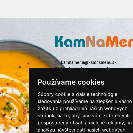
kamnamenu@kamnamenu.sk
facebook/kamnamenu.sk
instagram/kamnamenu.sk
Používame cookies
Súbory cookie a ďalšie technológie
KONTAKTUJTE NÁS
sledovania používame na zlepšenie vášho
zážitku z prehliadania našich webových
stránok, na to, aby sme vám zobrazovali
PRIHLÁSIŤ SA DO ZÁKAZNÍCKEJ ZÓNY
prispôsobený obsah a cielené reklamy, na
analýzu návštevnosti našich webových
Všeobecné obchodné podmienky