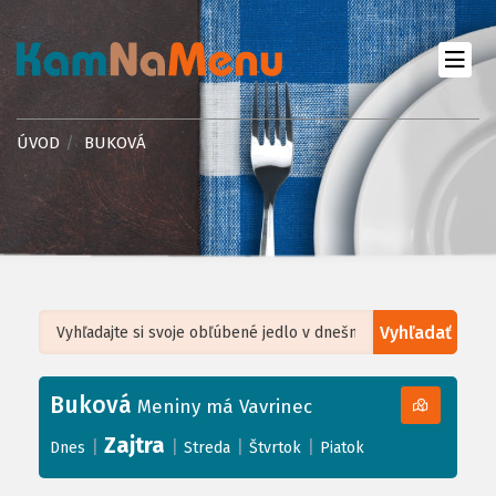
ÚVOD
BUKOVÁ
Vyhľadať
Leaflet
| ©
OpenStreetMap
, Tiles courtesy of
Humanitarian OpenStreetMap
Team
Buková
+
Meniny má Vavrinec
−
Zajtra
|
|
|
|
Dnes
Streda
Štvrtok
Piatok