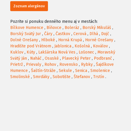
Zoznam alergénov
Pozrite si ponuku denného menu aj v mestách:
Bílkove Humence
,
Bíňovce
,
Boleráz
,
Borský Mikuláš
,
Borský Svätý Jur
,
Čáry
,
Častkov
,
Cerová
,
Dlhá
,
Dojč
,
Dolné Orešany
,
Hlboké
,
Horná Krupá
,
Horné Orešany
,
Hradište pod Vrátnom
,
Jablonica
,
Košolná
,
Koválov
,
Kuklov
,
Kúty
,
Lakšárska Nová Ves
,
Lošonec
,
Moravský
Svätý Ján
,
Naháč
,
Osuské
,
Plavecký Peter
,
Podbranč
,
Prietrž
,
Prievaly
,
Rohov
,
Rovensko
,
Rybky
,
Šajdíkove
Humence
,
Šaštín-Stráže
,
Sekule
,
Senica
,
Smolenice
,
Smolinské
,
Smrdáky
,
Sobotište
,
Štefanov
,
Trstín
.