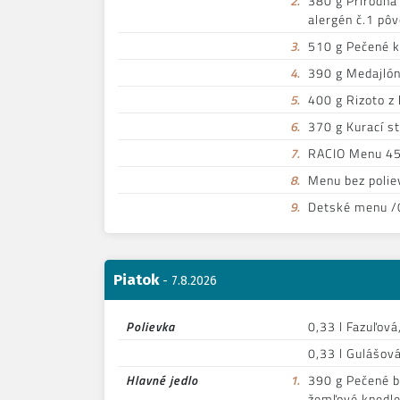
2.
380 g Prírodná
alergén č.1 pô
3.
510 g Pečené k
4.
390 g Medajlón
5.
400 g Rizoto z
6.
370 g Kurací s
7.
RACIO Menu 450
8.
Menu bez polie
9.
Detské menu /0
Piatok
- 7.8.2026
Polievka
0,33 l Fazuľová
0,33 l Gulášová
Hlavné jedlo
1.
390 g Pečené b
žemľové knedle