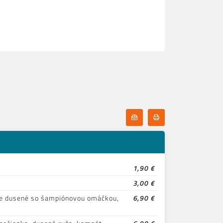
Odoberať denné menu
Tlačiť denné menu
1,90 €
3,00 €
ie dusené so šampiónovou omáčkou,
6,90 €