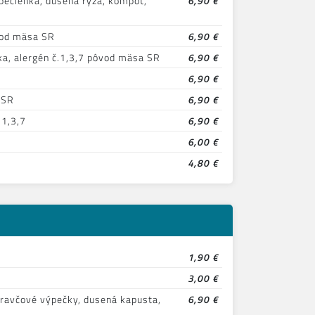
pečienka, dusená ryža, kompót,
6,90 €
ôvod mäsa SR
6,90 €
ka, alergén č.1,3,7 pôvod mäsa SR
6,90 €
6,90 €
 SR
6,90 €
.1,3,7
6,90 €
6,00 €
4,80 €
1,90 €
3,00 €
ravčové výpečky, dusená kapusta,
6,90 €