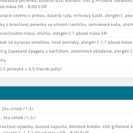
 hovädzia pečienka, dusená ryža, kompót; 550 g Prírodná hovädzia 
vod mäsa SR - 8,00 EUR
uracie stehno s plnkou, dusená ryža, mrkvový šalát, alergén č. p
ky z bravčovej panenky vo vínnom cestíčku, zemiaková kaša, uhor
 bravčového mäsa, uhorka, alergén č.7 pôvod mäsa SR
teak so syrovou omáčkou, nové zemiaky, alergén č.1,7 pôvod mäsa
 g Zapekané špagety s karfiólom, zeleninové obloženie, alergén č
vky
,5 polievka + 0,5 hlavné jedlo/
, 2ks chlieb /1,3/
, 3ks chlieb /1,3,/
ravčové výpečky, dusená kapusta, žemľové knedle; 450 g Pečené b
, alergén č. 1,3,7 pôvod mäsa SR - 8,00 EUR