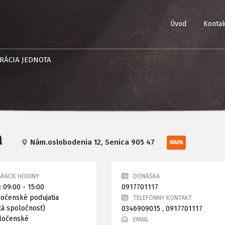
Úvod
Kontak
RÁCIA JEDNOTA
a
Nám.oslobodenia 12, Senica 905 47
MAPA
RACIE HODINY
DONÁŠKA
: 09:00 - 15:00
0917701117
ločenské podujatia
TELEFÓNNY KONTAKT
tá spoločnosť)
0346909015
,
0917701117
ločenské
EMAIL