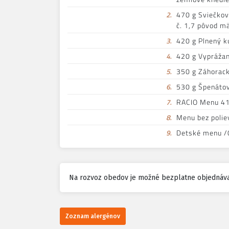
2.
470 g Sviečkov
č. 1,7 pôvod m
3.
420 g Plnený k
4.
420 g Vyprážané
5.
350 g Záhorack
6.
530 g Špenátov
7.
RACIO Menu 410
8.
Menu bez polie
9.
Detské menu /0
Na rozvoz obedov je možné bezplatne objednáva
Zoznam alergénov