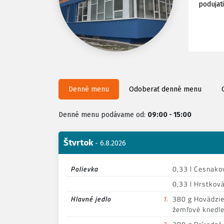
podujat
Denné menu
Odoberať denné menu
Denné menu podávame od:
09:00 - 15:00
Štvrtok
- 6.8.2026
Polievka
0,33 l Cesnako
0,33 l Hrstková
Hlavné jedlo
1.
380 g Hovädzi
žemľové knedle