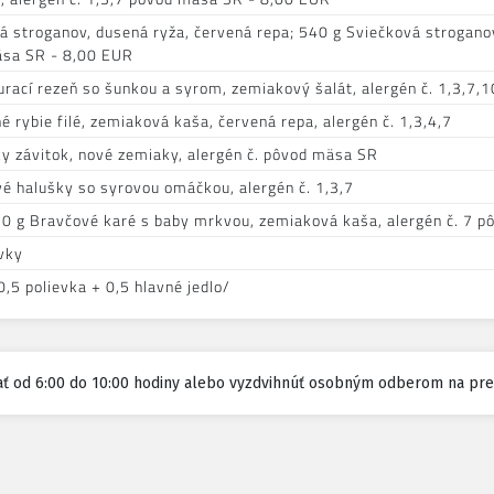
á stroganov, dusená ryža, červená repa; 540 g Sviečková stroganov
äsa SR - 8,00 EUR
urací rezeň so šunkou a syrom, zemiakový šalát, alergén č. 1,3,7
 rybie filé, zemiaková kaša, červená repa, alergén č. 1,3,4,7
y závitok, nové zemiaky, alergén č. pôvod mäsa SR
é halušky so syrovou omáčkou, alergén č. 1,3,7
 g Bravčové karé s baby mrkvou, zemiaková kaša, alergén č. 7 
vky
,5 polievka + 0,5 hlavné jedlo/
ť od 6:00 do 10:00 hodiny alebo vyzdvihnúť osobným odberom na pr