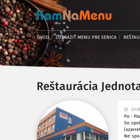
ÚVOD
ZOBRAZIŤ MENU PRE SENICA
REŠTAU
Reštaurácia Jednot
OTVÁ
Po - Pia
So: spo
(uzavre
Ne: spo