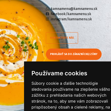
kamnamenu@kamnamenu.sk
facebook/kamnamenu.sk
instagram/kamnamenu.sk
KONTAKTUJTE NÁS
PRIHLÁSIŤ SA DO ZÁKAZNÍCKEJ ZÓNY
Všeobecné obchodné podmienky
Používame cookies
Ochrana osobných údajov
Cookies
Súbory cookie a ďalšie technológie
sledovania používame na zlepšenie vášho
Moje KamNaMenu
zážitku z prehliadania našich webových
Pridať reštauráciu
stránok, na to, aby sme vám zobrazovali
prispôsobený obsah a cielené reklamy, na
Cenník balíkov