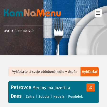
ÚVOD
PETROVCE
Vyhľadať
Leaflet
| ©
OpenStreetMap
, Tiles courtesy of
Humanitarian OpenStreetMap
Team
Petrovce
+
Meniny má Jozefína
−
Dnes
|
|
|
|
Zajtra
Sobota
Nedeľa
Pondelok