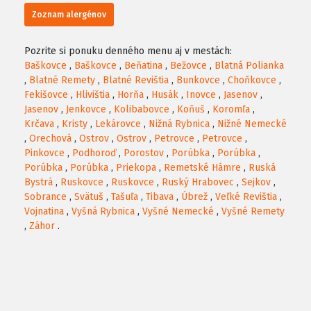
Zoznam alergénov
Pozrite si ponuku denného menu aj v mestách:
Baškovce
,
Baškovce
,
Beňatina
,
Bežovce
,
Blatná Polianka
,
Blatné Remety
,
Blatné Revištia
,
Bunkovce
,
Choňkovce
,
Fekišovce
,
Hlivištia
,
Horňa
,
Husák
,
Inovce
,
Jasenov
,
Jasenov
,
Jenkovce
,
Kolibabovce
,
Koňuš
,
Koromľa
,
Krčava
,
Kristy
,
Lekárovce
,
Nižná Rybnica
,
Nižné Nemecké
,
Orechová
,
Ostrov
,
Ostrov
,
Petrovce
,
Petrovce
,
Pinkovce
,
Podhoroď
,
Porostov
,
Porúbka
,
Porúbka
,
Porúbka
,
Porúbka
,
Priekopa
,
Remetské Hámre
,
Ruská
Bystrá
,
Ruskovce
,
Ruskovce
,
Ruský Hrabovec
,
Sejkov
,
Sobrance
,
Svätuš
,
Tašuľa
,
Tibava
,
Úbrež
,
Veľké Revištia
,
Vojnatina
,
Vyšná Rybnica
,
Vyšné Nemecké
,
Vyšné Remety
,
Záhor
.