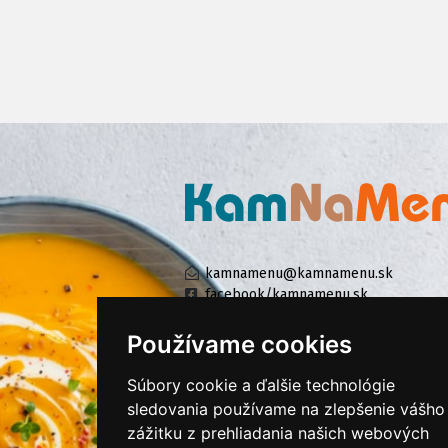
kamnamenu@kamnamenu.sk
facebook/kamnamenu.sk
instagram/kamnamenu.sk
Používame cookies
Súbory cookie a ďalšie technológie
KONTAKTUJTE NÁS
sledovania používame na zlepšenie vášho
zážitku z prehliadania našich webových