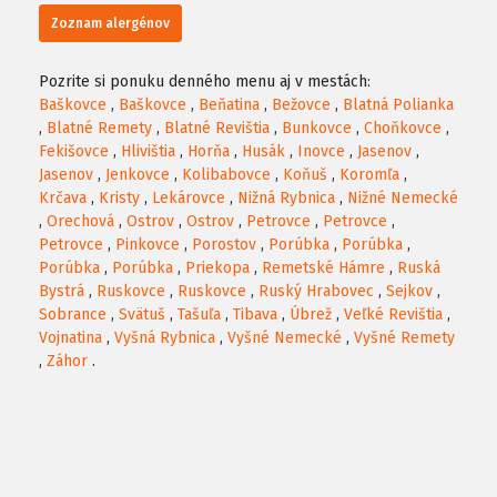
Zoznam alergénov
Pozrite si ponuku denného menu aj v mestách:
Baškovce
,
Baškovce
,
Beňatina
,
Bežovce
,
Blatná Polianka
,
Blatné Remety
,
Blatné Revištia
,
Bunkovce
,
Choňkovce
,
Fekišovce
,
Hlivištia
,
Horňa
,
Husák
,
Inovce
,
Jasenov
,
Jasenov
,
Jenkovce
,
Kolibabovce
,
Koňuš
,
Koromľa
,
Krčava
,
Kristy
,
Lekárovce
,
Nižná Rybnica
,
Nižné Nemecké
,
Orechová
,
Ostrov
,
Ostrov
,
Petrovce
,
Petrovce
,
Petrovce
,
Pinkovce
,
Porostov
,
Porúbka
,
Porúbka
,
Porúbka
,
Porúbka
,
Priekopa
,
Remetské Hámre
,
Ruská
Bystrá
,
Ruskovce
,
Ruskovce
,
Ruský Hrabovec
,
Sejkov
,
Sobrance
,
Svätuš
,
Tašuľa
,
Tibava
,
Úbrež
,
Veľké Revištia
,
Vojnatina
,
Vyšná Rybnica
,
Vyšné Nemecké
,
Vyšné Remety
,
Záhor
.