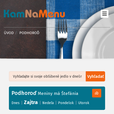
ÚVOD
PODHOROĎ
Vyhľadať
Leaflet
| ©
OpenStreetMap
, Tiles courtesy of
Humanitarian OpenStreetMap
Team
Podhoroď
+
Meniny má Štefánia
−
Zajtra
|
|
|
|
Dnes
Nedeľa
Pondelok
Utorok