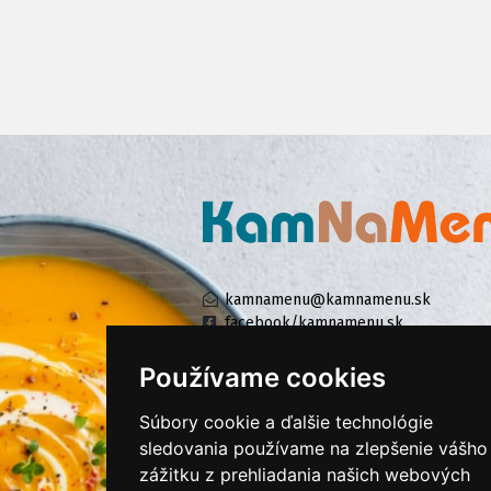
kamnamenu@kamnamenu.sk
facebook/kamnamenu.sk
instagram/kamnamenu.sk
Používame cookies
Súbory cookie a ďalšie technológie
KONTAKTUJTE NÁS
sledovania používame na zlepšenie vášho
zážitku z prehliadania našich webových