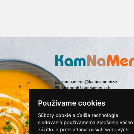
kamnamenu@kamnamenu.sk
facebook/kamnamenu.sk
instagram/kamnamenu.sk
Používame cookies
Súbory cookie a ďalšie technológie
KONTAKTUJTE NÁS
sledovania používame na zlepšenie vášho
zážitku z prehliadania našich webových