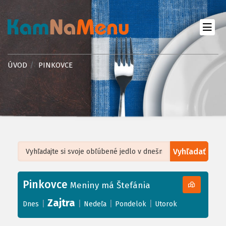
ÚVOD
PINKOVCE
Vyhľadať
Leaflet
| ©
OpenStreetMap
, Tiles courtesy of
Humanitarian OpenStreetMap
Team
Pinkovce
+
Meniny má Štefánia
−
Zajtra
|
|
|
|
Dnes
Nedeľa
Pondelok
Utorok