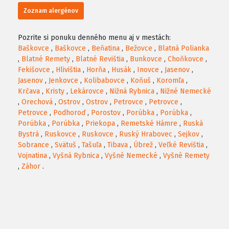
Zoznam alergénov
Pozrite si ponuku denného menu aj v mestách:
Baškovce
,
Baškovce
,
Beňatina
,
Bežovce
,
Blatná Polianka
,
Blatné Remety
,
Blatné Revištia
,
Bunkovce
,
Choňkovce
,
Fekišovce
,
Hlivištia
,
Horňa
,
Husák
,
Inovce
,
Jasenov
,
Jasenov
,
Jenkovce
,
Kolibabovce
,
Koňuš
,
Koromľa
,
Krčava
,
Kristy
,
Lekárovce
,
Nižná Rybnica
,
Nižné Nemecké
,
Orechová
,
Ostrov
,
Ostrov
,
Petrovce
,
Petrovce
,
Petrovce
,
Podhoroď
,
Porostov
,
Porúbka
,
Porúbka
,
Porúbka
,
Porúbka
,
Priekopa
,
Remetské Hámre
,
Ruská
Bystrá
,
Ruskovce
,
Ruskovce
,
Ruský Hrabovec
,
Sejkov
,
Sobrance
,
Svätuš
,
Tašuľa
,
Tibava
,
Úbrež
,
Veľké Revištia
,
Vojnatina
,
Vyšná Rybnica
,
Vyšné Nemecké
,
Vyšné Remety
,
Záhor
.