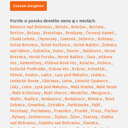
Zoznam alergénov
Pozrite si ponuku denného menu aj v mestách:
Bánovce nad Bebravou
,
Beluša
,
Bolešov
,
Borčany
,
Borčice
,
Bošany
,
Brezolupy
,
Brodzany
,
Červený Kameň
,
Chudá Lehota
,
Chynorany
,
Cimenná
,
Dežerice
,
Dohňany
,
Dolná Breznica
,
Dolné Kočkovce
,
Dolné Naštice
,
Dubnica
nad Váhom
,
Dubnička
,
Dulov
,
Dvorec
,
Haláčovce
,
Horná
Breznica
,
Horná Poruba
,
Horné Naštice
,
Ilava
,
Ješkova
Ves
,
Kameničany
,
Klátova Nová Ves
,
Kolačno
,
Košeca
,
Košecké Podhradie
,
Krásna Ves
,
Krásno
,
Krivoklát
,
Kšinná
,
Kvašov
,
Ladce
,
Lazy pod Makytou
,
Lednica
,
Lednické Rovne
,
Libichava
,
Livina
,
Livinské Opatovce
,
Lúky
,
Ľutov
,
Lysá pod Makytou
,
Malá Hradná
,
Malé Hoste
,
Malé Kršteňany
,
Malé Uherce
,
Mestečko
,
Miezgovce
,
Mojtín
,
Nadlice
,
Nedanovce
,
Nedašovce
,
Nimnica
,
Nová
Dubnica
,
Omastiná
,
Ostratice
,
Partizánske
,
Pažiť
,
Pečeňany
,
Pochabany
,
Pravotice
,
Pruské
,
Prusy
,
Púchov
,
Rybany
,
Sedmerovec
,
Šípkov
,
Šišov
,
Skačany
,
Slatina
nad Bebravou
,
Slatinka nad Bebravou
,
Slavnica
,