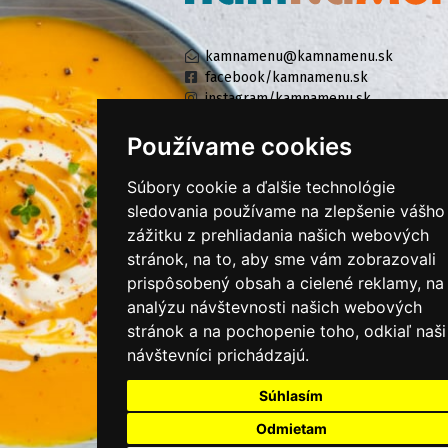
kamnamenu@kamnamenu.sk
facebook/kamnamenu.sk
instagram/kamnamenu.sk
Používame cookies
KONTAKTUJTE NÁS
Súbory cookie a ďalšie technológie
sledovania používame na zlepšenie vášho
zážitku z prehliadania našich webových
PRIHLÁSIŤ SA DO ZÁKAZNÍCKEJ ZÓNY
stránok, na to, aby sme vám zobrazovali
prispôsobený obsah a cielené reklamy, na
Všeobecné obchodné podmienky
analýzu návštevnosti našich webových
Ochrana osobných údajov
stránok a na pochopenie toho, odkiaľ naši
Cookies
návštevníci prichádzajú.
Moje KamNaMenu
Súhlasím
Pridať reštauráciu
Odmietam