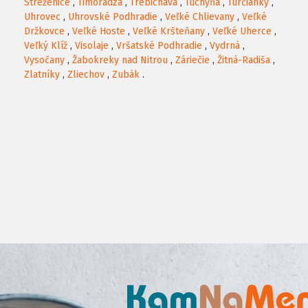
Streženice
,
Timoradza
,
Trebichava
,
Tuchyňa
,
Turčianky
,
Uhrovec
,
Uhrovské Podhradie
,
Veľké Chlievany
,
Veľké
Držkovce
,
Veľké Hoste
,
Veľké Kršteňany
,
Veľké Uherce
,
Veľký Klíž
,
Visolaje
,
Vršatské Podhradie
,
Vydrná
,
Vysočany
,
Žabokreky nad Nitrou
,
Záriečie
,
Žitná-Radiša
,
Zlatníky
,
Zliechov
,
Zubák
.