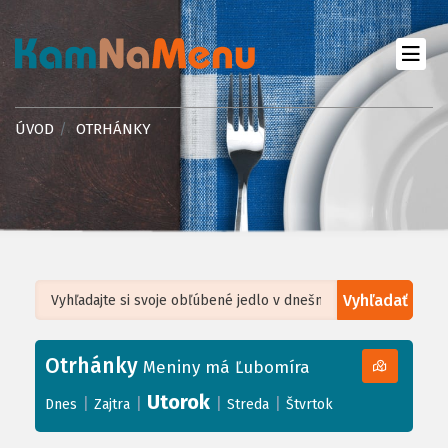
ÚVOD
OTRHÁNKY
Vyhľadať
Leaflet
| ©
OpenStreetMap
, Tiles courtesy of
Humanitarian OpenStreetMap
Team
Otrhánky
+
Meniny má Ľubomíra
−
Utorok
|
|
|
|
Dnes
Zajtra
Streda
Štvrtok