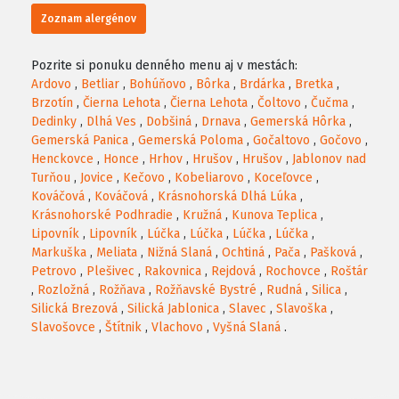
Zoznam alergénov
Pozrite si ponuku denného menu aj v mestách:
Ardovo
,
Betliar
,
Bohúňovo
,
Bôrka
,
Brdárka
,
Bretka
,
Brzotín
,
Čierna Lehota
,
Čierna Lehota
,
Čoltovo
,
Čučma
,
Dedinky
,
Dlhá Ves
,
Dobšiná
,
Drnava
,
Gemerská Hôrka
,
Gemerská Panica
,
Gemerská Poloma
,
Gočaltovo
,
Gočovo
,
Henckovce
,
Honce
,
Hrhov
,
Hrušov
,
Hrušov
,
Jablonov nad
Turňou
,
Jovice
,
Kečovo
,
Kobeliarovo
,
Koceľovce
,
Kováčová
,
Kováčová
,
Krásnohorská Dlhá Lúka
,
Krásnohorské Podhradie
,
Kružná
,
Kunova Teplica
,
Lipovník
,
Lipovník
,
Lúčka
,
Lúčka
,
Lúčka
,
Lúčka
,
Markuška
,
Meliata
,
Nižná Slaná
,
Ochtiná
,
Pača
,
Pašková
,
Petrovo
,
Plešivec
,
Rakovnica
,
Rejdová
,
Rochovce
,
Roštár
,
Rozložná
,
Rožňava
,
Rožňavské Bystré
,
Rudná
,
Silica
,
Silická Brezová
,
Silická Jablonica
,
Slavec
,
Slavoška
,
Slavošovce
,
Štítnik
,
Vlachovo
,
Vyšná Slaná
.