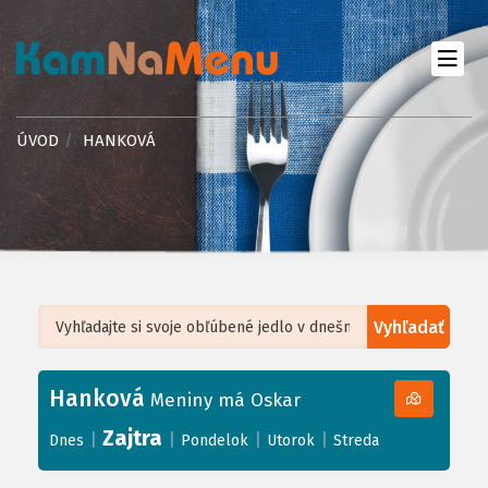
ÚVOD
HANKOVÁ
Vyhľadať
Leaflet
| ©
OpenStreetMap
, Tiles courtesy of
Humanitarian OpenStreetMap
Team
Hanková
+
Meniny má Oskar
−
Zajtra
|
|
|
|
Dnes
Pondelok
Utorok
Streda