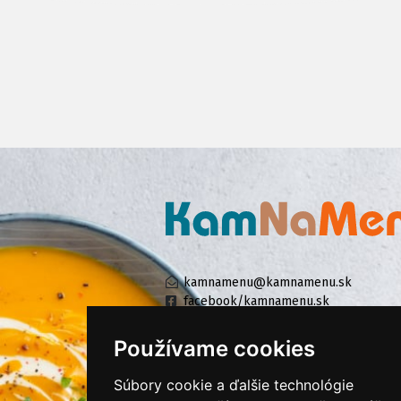
kamnamenu@kamnamenu.sk
facebook/kamnamenu.sk
instagram/kamnamenu.sk
Používame cookies
Súbory cookie a ďalšie technológie
KONTAKTUJTE NÁS