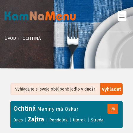
ÚVOD
OCHTINÁ
Vyhľadať
Leaflet
| ©
OpenStreetMap
, Tiles courtesy of
Humanitarian OpenStreetMap
Team
Ochtiná
+
Meniny má Oskar
−
Zajtra
|
|
|
|
Dnes
Pondelok
Utorok
Streda