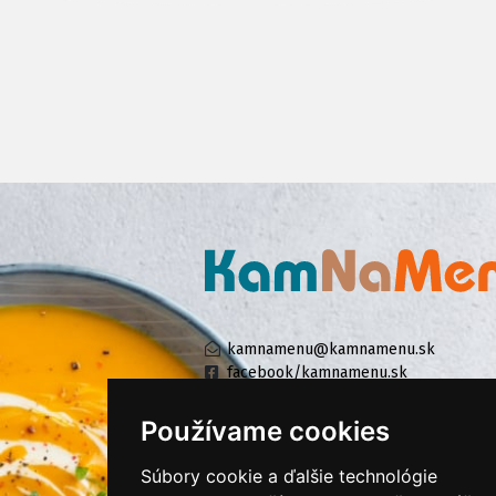
kamnamenu@kamnamenu.sk
facebook/kamnamenu.sk
instagram/kamnamenu.sk
Používame cookies
Súbory cookie a ďalšie technológie
KONTAKTUJTE NÁS