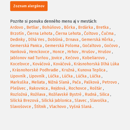
Zoznam alergénov
Pozrite si ponuku denného menu aj v mestách:
Ardovo
,
Betliar
,
Bohúňovo
,
Bôrka
,
Brdárka
,
Bretka
,
Brzotín
,
Čierna Lehota
,
Čierna Lehota
,
Čoltovo
,
Čučma
,
Dedinky
,
Dlhá Ves
,
Dobšiná
,
Drnava
,
Gemerská Hôrka
,
Gemerská Panica
,
Gemerská Poloma
,
Gočaltovo
,
Gočovo
,
Hanková
,
Henckovce
,
Honce
,
Hrhov
,
Hrušov
,
Hrušov
,
Jablonov nad Turňou
,
Jovice
,
Kečovo
,
Kobeliarovo
,
Koceľovce
,
Kováčová
,
Kováčová
,
Krásnohorská Dlhá Lúka
,
Krásnohorské Podhradie
,
Kružná
,
Kunova Teplica
,
Lipovník
,
Lipovník
,
Lúčka
,
Lúčka
,
Lúčka
,
Lúčka
,
Markuška
,
Meliata
,
Nižná Slaná
,
Pača
,
Pašková
,
Petrovo
,
Plešivec
,
Rakovnica
,
Rejdová
,
Rochovce
,
Roštár
,
Rozložná
,
Rožňava
,
Rožňavské Bystré
,
Rudná
,
Silica
,
Silická Brezová
,
Silická Jablonica
,
Slavec
,
Slavoška
,
Slavošovce
,
Štítnik
,
Vlachovo
,
Vyšná Slaná
.