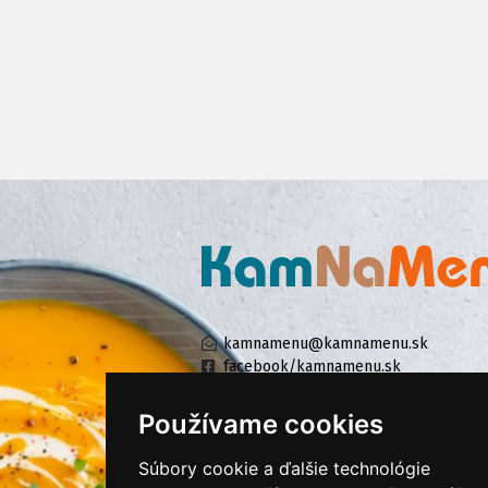
kamnamenu@kamnamenu.sk
facebook/kamnamenu.sk
instagram/kamnamenu.sk
Používame cookies
Súbory cookie a ďalšie technológie
KONTAKTUJTE NÁS