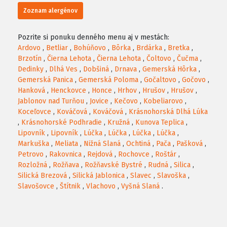
Zoznam alergénov
Pozrite si ponuku denného menu aj v mestách:
Ardovo
,
Betliar
,
Bohúňovo
,
Bôrka
,
Brdárka
,
Bretka
,
Brzotín
,
Čierna Lehota
,
Čierna Lehota
,
Čoltovo
,
Čučma
,
Dedinky
,
Dlhá Ves
,
Dobšiná
,
Drnava
,
Gemerská Hôrka
,
Gemerská Panica
,
Gemerská Poloma
,
Gočaltovo
,
Gočovo
,
Hanková
,
Henckovce
,
Honce
,
Hrhov
,
Hrušov
,
Hrušov
,
Jablonov nad Turňou
,
Jovice
,
Kečovo
,
Kobeliarovo
,
Koceľovce
,
Kováčová
,
Kováčová
,
Krásnohorská Dlhá Lúka
,
Krásnohorské Podhradie
,
Kružná
,
Kunova Teplica
,
Lipovník
,
Lipovník
,
Lúčka
,
Lúčka
,
Lúčka
,
Lúčka
,
Markuška
,
Meliata
,
Nižná Slaná
,
Ochtiná
,
Pača
,
Pašková
,
Petrovo
,
Rakovnica
,
Rejdová
,
Rochovce
,
Roštár
,
Rozložná
,
Rožňava
,
Rožňavské Bystré
,
Rudná
,
Silica
,
Silická Brezová
,
Silická Jablonica
,
Slavec
,
Slavoška
,
Slavošovce
,
Štítnik
,
Vlachovo
,
Vyšná Slaná
.