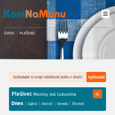
ÚVOD
PLEŠIVEC
Vyhľadať
Leaflet
| ©
OpenStreetMap
, Tiles courtesy of
Humanitarian OpenStreetMap
Team
Plešivec
+
Meniny má Ľubomíra
−
Dnes
|
|
|
|
Zajtra
Utorok
Streda
Štvrtok