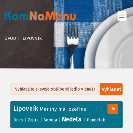
ÚVOD
LIPOVNÍK
Vyhľadať
Leaflet
| ©
OpenStreetMap
, Tiles courtesy of
Humanitarian OpenStreetMap
Team
Lipovník
+
Meniny má Jozefína
−
Nedeľa
|
|
|
|
Dnes
Zajtra
Sobota
Pondelok