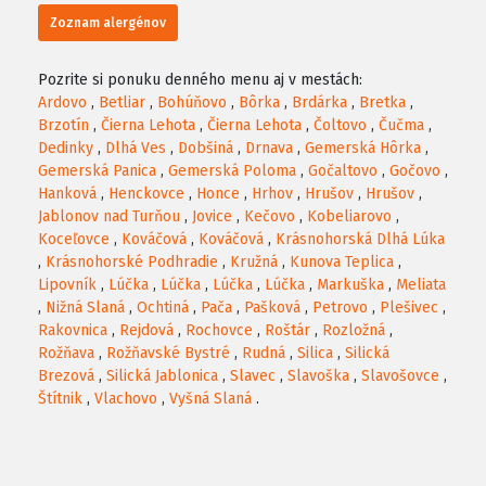
Zoznam alergénov
Pozrite si ponuku denného menu aj v mestách:
Ardovo
,
Betliar
,
Bohúňovo
,
Bôrka
,
Brdárka
,
Bretka
,
Brzotín
,
Čierna Lehota
,
Čierna Lehota
,
Čoltovo
,
Čučma
,
Dedinky
,
Dlhá Ves
,
Dobšiná
,
Drnava
,
Gemerská Hôrka
,
Gemerská Panica
,
Gemerská Poloma
,
Gočaltovo
,
Gočovo
,
Hanková
,
Henckovce
,
Honce
,
Hrhov
,
Hrušov
,
Hrušov
,
Jablonov nad Turňou
,
Jovice
,
Kečovo
,
Kobeliarovo
,
Koceľovce
,
Kováčová
,
Kováčová
,
Krásnohorská Dlhá Lúka
,
Krásnohorské Podhradie
,
Kružná
,
Kunova Teplica
,
Lipovník
,
Lúčka
,
Lúčka
,
Lúčka
,
Lúčka
,
Markuška
,
Meliata
,
Nižná Slaná
,
Ochtiná
,
Pača
,
Pašková
,
Petrovo
,
Plešivec
,
Rakovnica
,
Rejdová
,
Rochovce
,
Roštár
,
Rozložná
,
Rožňava
,
Rožňavské Bystré
,
Rudná
,
Silica
,
Silická
Brezová
,
Silická Jablonica
,
Slavec
,
Slavoška
,
Slavošovce
,
Štítnik
,
Vlachovo
,
Vyšná Slaná
.