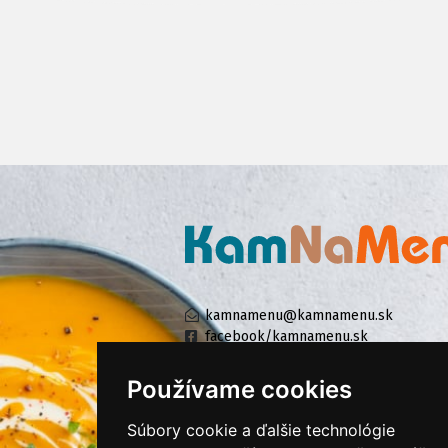
kamnamenu@kamnamenu.sk
facebook/kamnamenu.sk
instagram/kamnamenu.sk
Používame cookies
Súbory cookie a ďalšie technológie
KONTAKTUJTE NÁS