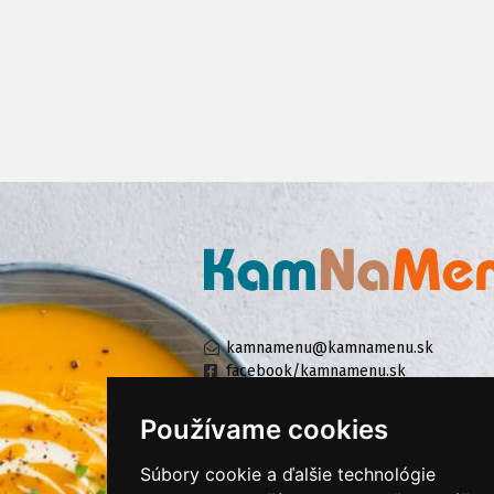
kamnamenu@kamnamenu.sk
facebook/kamnamenu.sk
instagram/kamnamenu.sk
Používame cookies
Súbory cookie a ďalšie technológie
KONTAKTUJTE NÁS