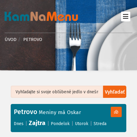
ÚVOD
PETROVO
Vyhľadať
Leaflet
| ©
OpenStreetMap
, Tiles courtesy of
Humanitarian OpenStreetMap
Team
Petrovo
+
Meniny má Oskar
−
Zajtra
|
|
|
|
Dnes
Pondelok
Utorok
Streda