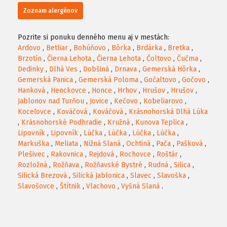
Zoznam alergénov
Pozrite si ponuku denného menu aj v mestách:
Ardovo
,
Betliar
,
Bohúňovo
,
Bôrka
,
Brdárka
,
Bretka
,
Brzotín
,
Čierna Lehota
,
Čierna Lehota
,
Čoltovo
,
Čučma
,
Dedinky
,
Dlhá Ves
,
Dobšiná
,
Drnava
,
Gemerská Hôrka
,
Gemerská Panica
,
Gemerská Poloma
,
Gočaltovo
,
Gočovo
,
Hanková
,
Henckovce
,
Honce
,
Hrhov
,
Hrušov
,
Hrušov
,
Jablonov nad Turňou
,
Jovice
,
Kečovo
,
Kobeliarovo
,
Koceľovce
,
Kováčová
,
Kováčová
,
Krásnohorská Dlhá Lúka
,
Krásnohorské Podhradie
,
Kružná
,
Kunova Teplica
,
Lipovník
,
Lipovník
,
Lúčka
,
Lúčka
,
Lúčka
,
Lúčka
,
Markuška
,
Meliata
,
Nižná Slaná
,
Ochtiná
,
Pača
,
Pašková
,
Plešivec
,
Rakovnica
,
Rejdová
,
Rochovce
,
Roštár
,
Rozložná
,
Rožňava
,
Rožňavské Bystré
,
Rudná
,
Silica
,
Silická Brezová
,
Silická Jablonica
,
Slavec
,
Slavoška
,
Slavošovce
,
Štítnik
,
Vlachovo
,
Vyšná Slaná
.