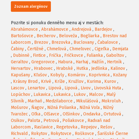
Zoznam alergénov
Pozrite si ponuku denného menu aj v mestách:
Abrahámovce
,
Abrahámovce
,
Andrejová
,
Bardejov
,
Bartošovce
,
Becherov
,
Beloveža
,
Bogliarka
,
Brestov nad
Laborcom
,
Brezov
,
Brezovka
,
Buclovany
,
Čabalovce
,
Čabiny
,
Čertižné
,
Chmeľová
,
Chmeľovec
,
Cigeľka
,
Demjata
,
Dubinné
,
Fintice
,
Frička
,
Fričkovce
,
Fulianka
,
Gaboltov
,
Geraltov
,
Gregorovce
,
Habura
,
Harhaj
,
Hažlín
,
Hertník
,
Hervartov
,
Hrabovec
,
Hrabské
,
Hutka
,
Jedlinka
,
Kalinov
,
Kapušany
,
Kľušov
,
Kobyly
,
Komárov
,
Koprivnica
,
Kožany
,
Krásny Brod
,
Krivé
,
Kríže
,
Kružlov
,
Kurima
,
Kurov
,
Lascov
,
Lenartov
,
Lipová
,
Lipová
,
Livov
,
Livovská Huta
,
Lopúchov
,
Lukavica
,
Lukavica
,
Lukov
,
Malcov
,
Malý
Slivník
,
Marhaň
,
Medzilaborce
,
Mikulášová
,
Mokroluh
,
Mošurov
,
Ňagov
,
Nižná Polianka
,
Nižná Voľa
,
Nižný
Tvarožec
,
Oľka
,
Oľšavce
,
Oľšinkov
,
Ondavka
,
Ortuťová
,
Osikov
,
Palota
,
Petrová
,
Poliakovce
,
Radvaň nad
Laborcom
,
Raslavice
,
Regetovka
,
Repejov
,
Rešov
,
Richvald
,
Rokytov
,
Rokytovce
,
Roškovce
,
Šarišské Čierne