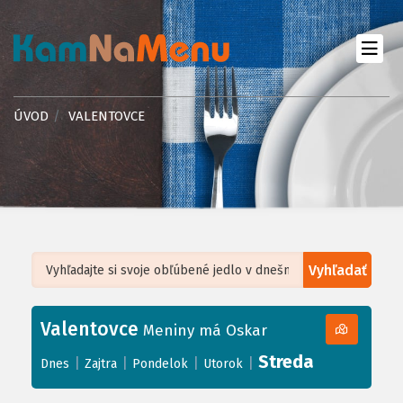
ÚVOD
VALENTOVCE
Vyhľadať
Leaflet
| ©
OpenStreetMap
, Tiles courtesy of
Humanitarian OpenStreetMap
Team
Valentovce
+
Meniny má Oskar
−
Streda
|
|
|
|
Dnes
Zajtra
Pondelok
Utorok