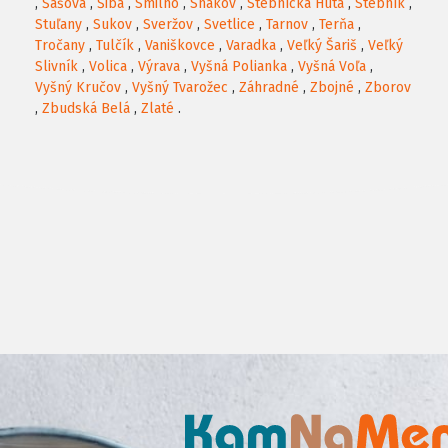
,
Šašová
,
Šiba
,
Smilno
,
Snakov
,
Stebnícka Huta
,
Stebník
,
Stuľany
,
Sukov
,
Sveržov
,
Svetlice
,
Tarnov
,
Terňa
,
Tročany
,
Tulčík
,
Vaniškovce
,
Varadka
,
Veľký Šariš
,
Veľký
Slivník
,
Volica
,
Výrava
,
Vyšná Polianka
,
Vyšná Voľa
,
Vyšný Kručov
,
Vyšný Tvarožec
,
Záhradné
,
Zbojné
,
Zborov
,
Zbudská Belá
,
Zlaté
.