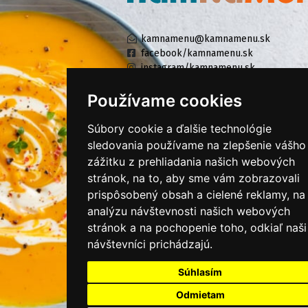
kamnamenu@kamnamenu.sk
facebook/kamnamenu.sk
instagram/kamnamenu.sk
Používame cookies
KONTAKTUJTE NÁS
Súbory cookie a ďalšie technológie
sledovania používame na zlepšenie vášho
zážitku z prehliadania našich webových
PRIHLÁSIŤ SA DO ZÁKAZNÍCKEJ ZÓNY
stránok, na to, aby sme vám zobrazovali
prispôsobený obsah a cielené reklamy, na
Všeobecné obchodné podmienky
analýzu návštevnosti našich webových
Ochrana osobných údajov
stránok a na pochopenie toho, odkiaľ naši
Cookies
návštevníci prichádzajú.
Moje KamNaMenu
Súhlasím
Pridať reštauráciu
Odmietam