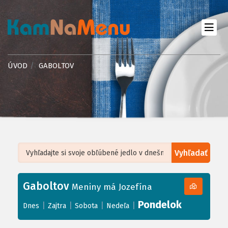
ÚVOD
GABOLTOV
Vyhľadať
Leaflet
| ©
OpenStreetMap
, Tiles courtesy of
Humanitarian OpenStreetMap
Team
Gaboltov
+
Meniny má Jozefína
−
Pondelok
|
|
|
|
Dnes
Zajtra
Sobota
Nedeľa