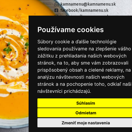
kamnamenu@kamnamenu.sk
facebook/kamnamenu.sk
instagram/kamnamenu.sk
Používame cookies
KONTAKTUJTE NÁS
Súbory cookie a ďalšie technológie
sledovania používame na zlepšenie vášho
zážitku z prehliadania našich webových
PRIHLÁSIŤ SA DO ZÁKAZNÍCKEJ ZÓNY
stránok, na to, aby sme vám zobrazovali
prispôsobený obsah a cielené reklamy, na
Všeobecné obchodné podmienky
analýzu návštevnosti našich webových
Ochrana osobných údajov
stránok a na pochopenie toho, odkiaľ naši
návštevníci prichádzajú.
Cookies
Súhlasím
Moje KamNaMenu
Pridať reštauráciu
Odmietam
Cenník balíkov
Zmeniť moje nastavenia