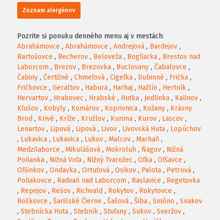
Zoznam alergénov
Pozrite si ponuku denného menu aj v mestách:
Abrahámovce
,
Abrahámovce
,
Andrejová
,
Bardejov
,
Bartošovce
,
Becherov
,
Beloveža
,
Bogliarka
,
Brestov nad
Laborcom
,
Brezov
,
Brezovka
,
Buclovany
,
Čabalovce
,
Čabiny
,
Čertižné
,
Chmeľová
,
Cigeľka
,
Dubinné
,
Frička
,
Fričkovce
,
Geraltov
,
Habura
,
Harhaj
,
Hažlín
,
Hertník
,
Hervartov
,
Hrabovec
,
Hrabské
,
Hutka
,
Jedlinka
,
Kalinov
,
Kľušov
,
Kobyly
,
Komárov
,
Koprivnica
,
Kožany
,
Krásny
Brod
,
Krivé
,
Kríže
,
Kružlov
,
Kurima
,
Kurov
,
Lascov
,
Lenartov
,
Lipová
,
Lipová
,
Livov
,
Livovská Huta
,
Lopúchov
,
Lukavica
,
Lukavica
,
Lukov
,
Malcov
,
Marhaň
,
Medzilaborce
,
Mikulášová
,
Mokroluh
,
Ňagov
,
Nižná
Polianka
,
Nižná Voľa
,
Nižný Tvarožec
,
Oľka
,
Oľšavce
,
Oľšinkov
,
Ondavka
,
Ortuťová
,
Osikov
,
Palota
,
Petrová
,
Poliakovce
,
Radvaň nad Laborcom
,
Raslavice
,
Regetovka
,
Repejov
,
Rešov
,
Richvald
,
Rokytov
,
Rokytovce
,
Roškovce
,
Šarišské Čierne
,
Šašová
,
Šiba
,
Smilno
,
Snakov
,
Stebnícka Huta
,
Stebník
,
Stuľany
,
Sukov
,
Sveržov
,