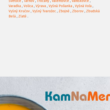
Svetlice
,
Tarnov
,
Tročany
,
Valentovce
,
Vaniškovce
,
Varadka
,
Volica
,
Výrava
,
Vyšná Polianka
,
Vyšná Voľa
,
Vyšný Kručov
,
Vyšný Tvarožec
,
Zbojné
,
Zborov
,
Zbudská
Belá
,
Zlaté
.