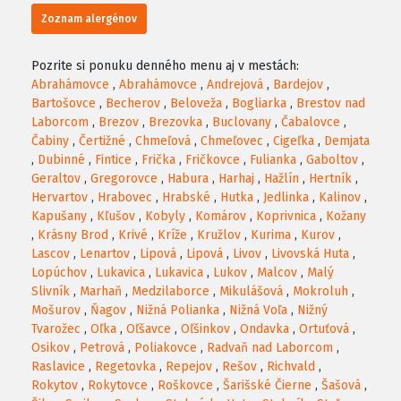
Zoznam alergénov
Pozrite si ponuku denného menu aj v mestách:
Abrahámovce
,
Abrahámovce
,
Andrejová
,
Bardejov
,
Bartošovce
,
Becherov
,
Beloveža
,
Bogliarka
,
Brestov nad
Laborcom
,
Brezov
,
Brezovka
,
Buclovany
,
Čabalovce
,
Čabiny
,
Čertižné
,
Chmeľová
,
Chmeľovec
,
Cigeľka
,
Demjata
,
Dubinné
,
Fintice
,
Frička
,
Fričkovce
,
Fulianka
,
Gaboltov
,
Geraltov
,
Gregorovce
,
Habura
,
Harhaj
,
Hažlín
,
Hertník
,
Hervartov
,
Hrabovec
,
Hrabské
,
Hutka
,
Jedlinka
,
Kalinov
,
Kapušany
,
Kľušov
,
Kobyly
,
Komárov
,
Koprivnica
,
Kožany
,
Krásny Brod
,
Krivé
,
Kríže
,
Kružlov
,
Kurima
,
Kurov
,
Lascov
,
Lenartov
,
Lipová
,
Lipová
,
Livov
,
Livovská Huta
,
Lopúchov
,
Lukavica
,
Lukavica
,
Lukov
,
Malcov
,
Malý
Slivník
,
Marhaň
,
Medzilaborce
,
Mikulášová
,
Mokroluh
,
Mošurov
,
Ňagov
,
Nižná Polianka
,
Nižná Voľa
,
Nižný
Tvarožec
,
Oľka
,
Oľšavce
,
Oľšinkov
,
Ondavka
,
Ortuťová
,
Osikov
,
Petrová
,
Poliakovce
,
Radvaň nad Laborcom
,
Raslavice
,
Regetovka
,
Repejov
,
Rešov
,
Richvald
,
Rokytov
,
Rokytovce
,
Roškovce
,
Šarišské Čierne
,
Šašová
,