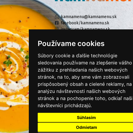
kamnamenu@kamnamenu.sk
facebook/kamnamenu.sk
instagram/kamnamenu.sk
Používame cookies
KONTAKTUJTE NÁS
Súbory cookie a ďalšie technológie
sledovania používame na zlepšenie vášho
zážitku z prehliadania našich webových
PRIHLÁSIŤ SA DO ZÁKAZNÍCKEJ ZÓNY
stránok, na to, aby sme vám zobrazovali
prispôsobený obsah a cielené reklamy, na
Všeobecné obchodné podmienky
analýzu návštevnosti našich webových
Ochrana osobných údajov
stránok a na pochopenie toho, odkiaľ naši
Cookies
návštevníci prichádzajú.
Moje KamNaMenu
Súhlasím
Pridať reštauráciu
Odmietam