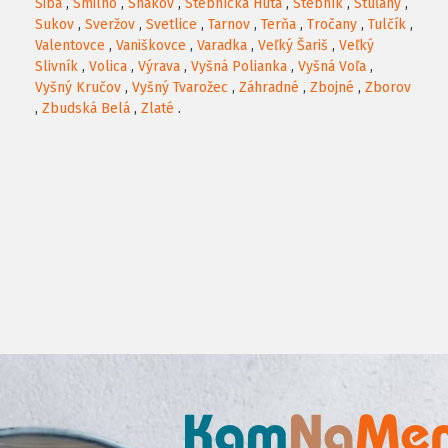
Šiba
,
Smilno
,
Snakov
,
Stebnícka Huta
,
Stebník
,
Stuľany
,
Sukov
,
Sveržov
,
Svetlice
,
Tarnov
,
Terňa
,
Tročany
,
Tulčík
,
Valentovce
,
Vaniškovce
,
Varadka
,
Veľký Šariš
,
Veľký
Slivník
,
Volica
,
Výrava
,
Vyšná Polianka
,
Vyšná Voľa
,
Vyšný Kručov
,
Vyšný Tvarožec
,
Záhradné
,
Zbojné
,
Zborov
,
Zbudská Belá
,
Zlaté
.