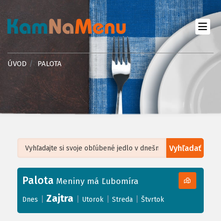
ÚVOD
PALOTA
Vyhľadať
Leaflet
| ©
OpenStreetMap
, Tiles courtesy of
Humanitarian OpenStreetMap
Team
Palota
+
Meniny má Ľubomíra
−
Zajtra
|
|
|
|
Dnes
Utorok
Streda
Štvrtok