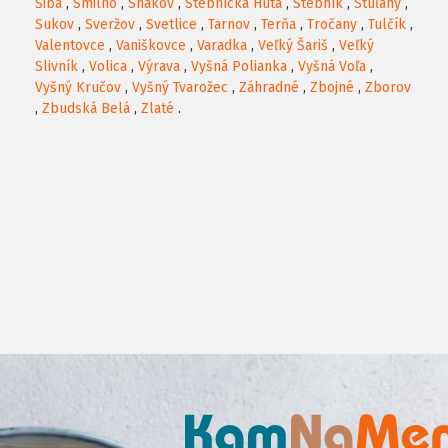
Šiba
,
Smilno
,
Snakov
,
Stebnícka Huta
,
Stebník
,
Stuľany
,
Sukov
,
Sveržov
,
Svetlice
,
Tarnov
,
Terňa
,
Tročany
,
Tulčík
,
Valentovce
,
Vaniškovce
,
Varadka
,
Veľký Šariš
,
Veľký
Slivník
,
Volica
,
Výrava
,
Vyšná Polianka
,
Vyšná Voľa
,
Vyšný Kručov
,
Vyšný Tvarožec
,
Záhradné
,
Zbojné
,
Zborov
,
Zbudská Belá
,
Zlaté
.