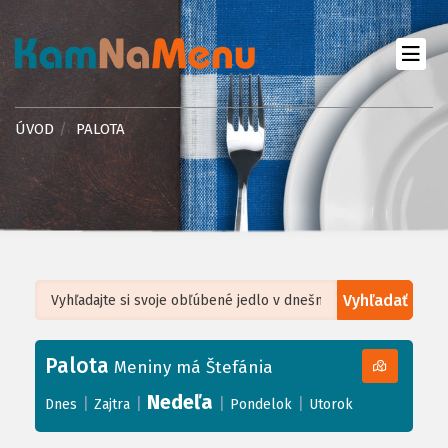
ÚVOD
PALOTA
Vyhľadať
Leaflet
| ©
OpenStreetMap
, Tiles courtesy of
Humanitarian OpenStreetMap
Team
Palota
+
Meniny má Štefánia
−
Nedeľa
|
|
|
|
Dnes
Zajtra
Pondelok
Utorok