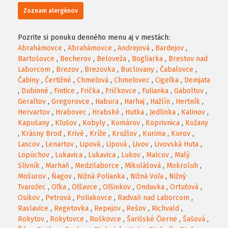
Zoznam alergénov
Pozrite si ponuku denného menu aj v mestách:
Abrahámovce
,
Abrahámovce
,
Andrejová
,
Bardejov
,
Bartošovce
,
Becherov
,
Beloveža
,
Bogliarka
,
Brestov nad
Laborcom
,
Brezov
,
Brezovka
,
Buclovany
,
Čabalovce
,
Čabiny
,
Čertižné
,
Chmeľová
,
Chmeľovec
,
Cigeľka
,
Demjata
,
Dubinné
,
Fintice
,
Frička
,
Fričkovce
,
Fulianka
,
Gaboltov
,
Geraltov
,
Gregorovce
,
Habura
,
Harhaj
,
Hažlín
,
Hertník
,
Hervartov
,
Hrabovec
,
Hrabské
,
Hutka
,
Jedlinka
,
Kalinov
,
Kapušany
,
Kľušov
,
Kobyly
,
Komárov
,
Koprivnica
,
Kožany
,
Krásny Brod
,
Krivé
,
Kríže
,
Kružlov
,
Kurima
,
Kurov
,
Lascov
,
Lenartov
,
Lipová
,
Lipová
,
Livov
,
Livovská Huta
,
Lopúchov
,
Lukavica
,
Lukavica
,
Lukov
,
Malcov
,
Malý
Slivník
,
Marhaň
,
Medzilaborce
,
Mikulášová
,
Mokroluh
,
Mošurov
,
Ňagov
,
Nižná Polianka
,
Nižná Voľa
,
Nižný
Tvarožec
,
Oľka
,
Oľšavce
,
Oľšinkov
,
Ondavka
,
Ortuťová
,
Osikov
,
Petrová
,
Poliakovce
,
Radvaň nad Laborcom
,
Raslavice
,
Regetovka
,
Repejov
,
Rešov
,
Richvald
,
Rokytov
,
Rokytovce
,
Roškovce
,
Šarišské Čierne
,
Šašová
,