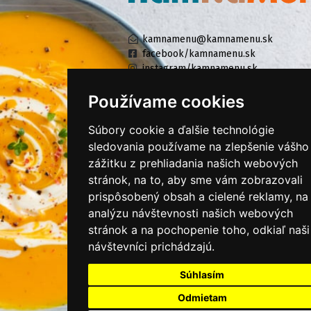
kamnamenu@kamnamenu.sk
facebook/kamnamenu.sk
instagram/kamnamenu.sk
Používame cookies
KONTAKTUJTE NÁS
Súbory cookie a ďalšie technológie
sledovania používame na zlepšenie vášho
zážitku z prehliadania našich webových
PRIHLÁSIŤ SA DO ZÁKAZNÍCKEJ ZÓNY
stránok, na to, aby sme vám zobrazovali
prispôsobený obsah a cielené reklamy, na
Všeobecné obchodné podmienky
analýzu návštevnosti našich webových
Ochrana osobných údajov
stránok a na pochopenie toho, odkiaľ naši
Cookies
návštevníci prichádzajú.
Moje KamNaMenu
Súhlasím
Pridať reštauráciu
Odmietam