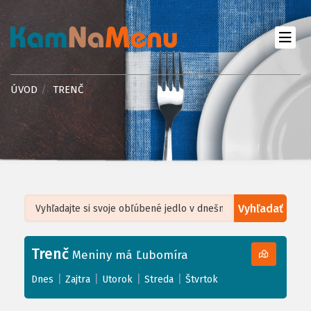
ÚVOD
TRENČ
Vyhľadať
Leaflet
| ©
OpenStreetMap
, Tiles courtesy of
Humanitarian OpenStreetMap
Team
Trenč
+
Meniny má Ľubomíra
−
|
|
|
|
Dnes
Zajtra
Utorok
Streda
Štvrtok