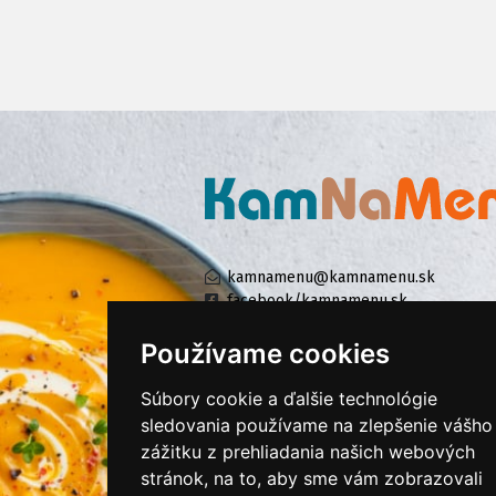
kamnamenu@kamnamenu.sk
facebook/kamnamenu.sk
instagram/kamnamenu.sk
Používame cookies
Súbory cookie a ďalšie technológie
KONTAKTUJTE NÁS
sledovania používame na zlepšenie vášho
zážitku z prehliadania našich webových
stránok, na to, aby sme vám zobrazovali
PRIHLÁSIŤ SA DO ZÁKAZNÍCKEJ ZÓNY