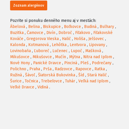
Zoznam alergénov
Pozrite si ponuku denného menu aj v mestách:
Ábelová
,
Belina
,
Biskupice
,
Boľkovce
,
Budiná
,
Bulhary
,
Buzitka
,
Čamovce
,
Divín
,
Dobroč
,
Fiľakovo
,
Fiľakovské
Kováče
,
Gregorova Vieska
,
Halič
,
Holiša
,
Jelšovec
,
Kalonda
,
Kotmanová
,
Lehôtka
,
Lentvora
,
Lipovany
,
Lovinobaňa
,
Ľuboreč
,
Lučenec
,
Lupoč
,
Mašková
,
Mikušovce
,
Mikušovce
,
Mučín
,
Mýtna
,
Nitra nad Ipľom
,
Nové Hony
,
Panické Dravce
,
Pinciná
,
Pleš
,
Podrečany
,
Polichno
,
Praha
,
Prša
,
Radzovce
,
Rapovce
,
Ratka
,
Ružiná
,
Šávoľ
,
Šiatorská Bukovinka
,
Šíd
,
Stará Halič
,
Šurice
,
Točnica
,
Trebeľovce
,
Tuhár
,
Veľká nad Ipľom
,
Veľké Dravce
,
Vidiná
.