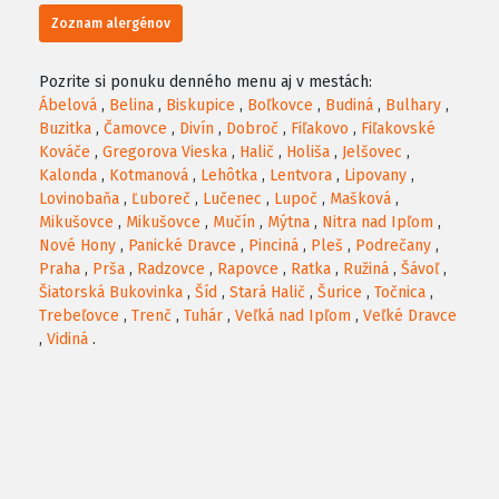
Zoznam alergénov
Pozrite si ponuku denného menu aj v mestách:
Ábelová
,
Belina
,
Biskupice
,
Boľkovce
,
Budiná
,
Bulhary
,
Buzitka
,
Čamovce
,
Divín
,
Dobroč
,
Fiľakovo
,
Fiľakovské
Kováče
,
Gregorova Vieska
,
Halič
,
Holiša
,
Jelšovec
,
Kalonda
,
Kotmanová
,
Lehôtka
,
Lentvora
,
Lipovany
,
Lovinobaňa
,
Ľuboreč
,
Lučenec
,
Lupoč
,
Mašková
,
Mikušovce
,
Mikušovce
,
Mučín
,
Mýtna
,
Nitra nad Ipľom
,
Nové Hony
,
Panické Dravce
,
Pinciná
,
Pleš
,
Podrečany
,
Praha
,
Prša
,
Radzovce
,
Rapovce
,
Ratka
,
Ružiná
,
Šávoľ
,
Šiatorská Bukovinka
,
Šíd
,
Stará Halič
,
Šurice
,
Točnica
,
Trebeľovce
,
Trenč
,
Tuhár
,
Veľká nad Ipľom
,
Veľké Dravce
,
Vidiná
.