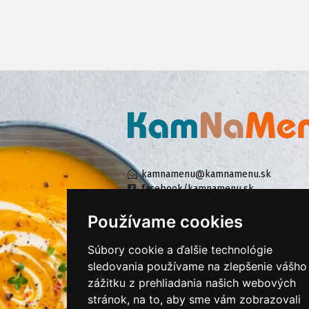
kamnamenu@kamnamenu.sk
facebook/kamnamenu.sk
instagram/kamnamenu.sk
Používame cookies
Súbory cookie a ďalšie technológie
KONTAKTUJTE NÁS
sledovania používame na zlepšenie vášho
zážitku z prehliadania našich webových
stránok, na to, aby sme vám zobrazovali
PRIHLÁSIŤ SA DO ZÁKAZNÍCKEJ ZÓNY