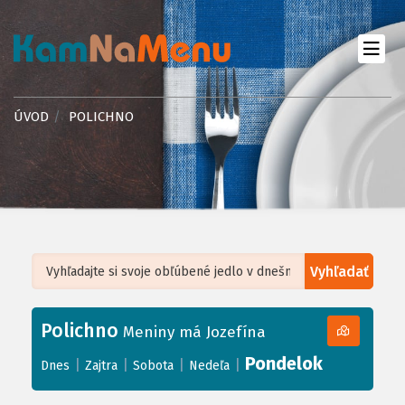
ÚVOD
POLICHNO
Vyhľadať
Leaflet
| ©
OpenStreetMap
, Tiles courtesy of
Humanitarian OpenStreetMap
Team
Polichno
+
Meniny má Jozefína
−
Pondelok
|
|
|
|
Dnes
Zajtra
Sobota
Nedeľa