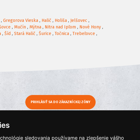
,
Gregorova Vieska
,
Halič
,
Holiša
,
Jelšovec
,
šovce
,
Mučín
,
Mýtna
,
Nitra nad Ipľom
,
Nové Hony
,
a
,
Šíd
,
Stará Halič
,
Šurice
,
Točnica
,
Trebeľovce
,
PRIHLÁSIŤ SA DO ZÁKAZNÍCKEJ ZÓNY
y
Moje KamNaMenu
ies
Pridať reštauráciu
echnológie sledovania používame na zlepšenie vášho
Cenník balíkov