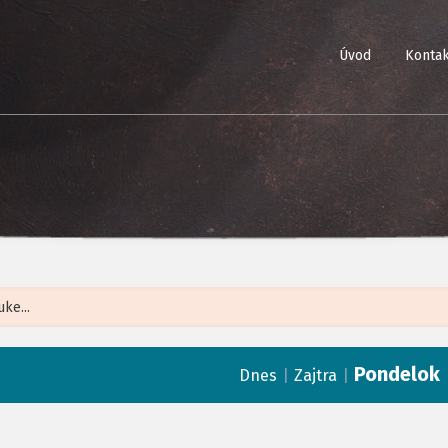
Úvod
Kontak
Leaflet
| ©
Op
Pondelok
|
|
Dnes
Zajtra