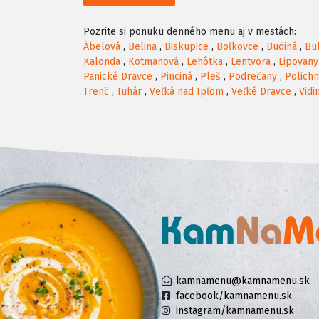
Pozrite si ponuku denného menu aj v mestách:
Ábelová
,
Belina
,
Biskupice
,
Boľkovce
,
Budiná
,
Bu
Kalonda
,
Kotmanová
,
Lehôtka
,
Lentvora
,
Lipovany
Panické Dravce
,
Pinciná
,
Pleš
,
Podrečany
,
Polich
Trenč
,
Tuhár
,
Veľká nad Ipľom
,
Veľké Dravce
,
Vidi
kamnamenu@kamnamenu.sk
facebook/kamnamenu.sk
instagram/kamnamenu.sk