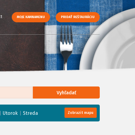
t
MOJE KAMNAMENU
PRIDAŤ REŠTAURÁCIU
Vyhľadať
enStreetMap
, Tiles courtesy of
Humanitarian OpenStreetMap Team
|
|
Utorok
Streda
Zobrazit mapu