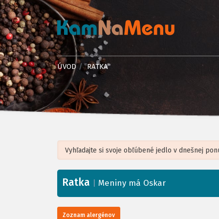
ÚVOD
RATKA
Ratka
+
|
Meniny má Oskar
−
Zoznam alergénov