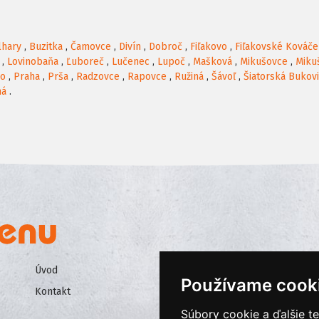
lhary
,
Buzitka
,
Čamovce
,
Divín
,
Dobroč
,
Fiľakovo
,
Fiľakovské Kováče
,
Lovinobaňa
,
Ľuboreč
,
Lučenec
,
Lupoč
,
Mašková
,
Mikušovce
,
Miku
no
,
Praha
,
Prša
,
Radzovce
,
Rapovce
,
Ružiná
,
Šávoľ
,
Šiatorská Bukov
ná
.
Úvod
Všeobecné obchodné podmienk
Používame cook
Kontakt
Ochrana osobných údajov
Súbory cookie a ďalšie t
Cookies