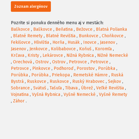
Zoznam alergénov
Pozrite si ponuku denného menu aj v mestách:
Baškovce
,
Baškovce
,
Beňatina
,
Bežovce
,
Blatná Polianka
,
Blatné Remety
,
Blatné Revištia
,
Bunkovce
,
Choňkovce
,
Fekišovce
,
Hlivištia
,
Horňa
,
Husák
,
Inovce
,
Jasenov
,
Jasenov
,
Jenkovce
,
Kolibabovce
,
Koňuš
,
Koromľa
,
Krčava
,
Kristy
,
Lekárovce
,
Nižná Rybnica
,
Nižné Nemecké
,
Orechová
,
Ostrov
,
Ostrov
,
Petrovce
,
Petrovce
,
Petrovce
,
Pinkovce
,
Podhoroď
,
Porostov
,
Porúbka
,
Porúbka
,
Porúbka
,
Priekopa
,
Remetské Hámre
,
Ruská
Bystrá
,
Ruskovce
,
Ruskovce
,
Ruský Hrabovec
,
Sejkov
,
Sobrance
,
Svätuš
,
Tašuľa
,
Tibava
,
Úbrež
,
Veľké Revištia
,
Vojnatina
,
Vyšná Rybnica
,
Vyšné Nemecké
,
Vyšné Remety
,
Záhor
.