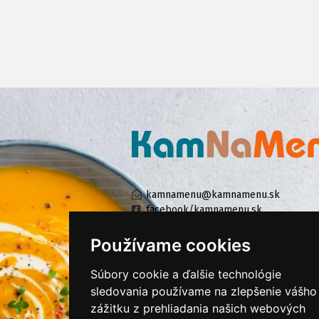
kamnamenu@kamnamenu.sk
facebook/kamnamenu.sk
instagram/kamnamenu.sk
Používame cookies
Súbory cookie a ďalšie technológie
KONTAKTUJTE NÁS
sledovania používame na zlepšenie vášho
zážitku z prehliadania našich webových