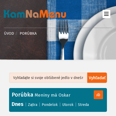
ÚVOD
PORÚBKA
Vyhľadať
Leaflet
| ©
OpenStreetMap
, Tiles courtesy of
Humanitarian OpenStreetMap
Team
Porúbka
+
Meniny má Oskar
−
Dnes
|
|
|
|
Zajtra
Pondelok
Utorok
Streda