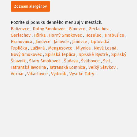
Zoznam alergénov
Pozrite si ponuku denného menu aj v mestách:
Batizovce
,
Dolný Smokovec
,
Gánovce
,
Gerlachov
,
Gerlachov
,
Hôrka
,
Horný Smokovec
,
Hozelec
,
Hrabušice
,
Hranovnica
,
Jánovce
,
Jánovce
,
Jánovce
,
Liptovská
Teplička
,
Lučivná
,
Mengusovce
,
Mlynica
,
Nová Lesná
,
Nový Smokovec
,
Spišská Teplica
,
Spišské Bystré
,
Spišský
Štiavnik
,
Starý Smokovec
,
Šuňava
,
Švábovce
,
Svit
,
Tatranská Javorina
,
Tatranská Lomnica
,
Veľký Slavkov
,
Vernár
,
Vikartovce
,
Vydrník
,
Vysoké Tatry
.