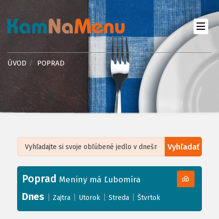
ÚVOD
POPRAD
Vyhľadať
Leaflet
| ©
OpenStreetMap
, Tiles courtesy of
Humanitarian OpenStreetMap
Team
Poprad
+
Meniny má Ľubomíra
−
Dnes
|
|
|
|
Zajtra
Utorok
Streda
Štvrtok