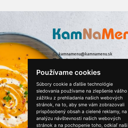
kamnamenu@kamnamenu.sk
facebook/kamnamenu.sk
instagram/kamnamenu.sk
Používame cookies
Súbory cookie a ďalšie technológie
KONTAKTUJTE NÁS
sledovania používame na zlepšenie vášho
zážitku z prehliadania našich webových
stránok, na to, aby sme vám zobrazovali
PRIHLÁSIŤ SA DO ZÁKAZNÍCKEJ ZÓNY
prispôsobený obsah a cielené reklamy, na
analýzu návštevnosti našich webových
Všeobecné obchodné podmienky
stránok a na pochopenie toho, odkiaľ naši