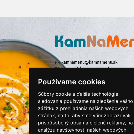
kamnamenu@kamnamenu.sk
facebook/kamnamenu.sk
instagram/kamnamenu.sk
Používame cookies
Súbory cookie a ďalšie technológie
KONTAKTUJTE NÁS
sledovania používame na zlepšenie vášho
zážitku z prehliadania našich webových
stránok, na to, aby sme vám zobrazovali
PRIHLÁSIŤ SA DO ZÁKAZNÍCKEJ ZÓNY
prispôsobený obsah a cielené reklamy, na
analýzu návštevnosti našich webových
Všeobecné obchodné podmienky