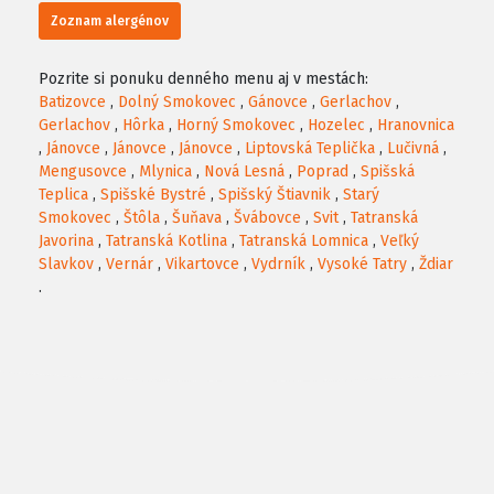
Zoznam alergénov
Pozrite si ponuku denného menu aj v mestách:
Batizovce
,
Dolný Smokovec
,
Gánovce
,
Gerlachov
,
Gerlachov
,
Hôrka
,
Horný Smokovec
,
Hozelec
,
Hranovnica
,
Jánovce
,
Jánovce
,
Jánovce
,
Liptovská Teplička
,
Lučivná
,
Mengusovce
,
Mlynica
,
Nová Lesná
,
Poprad
,
Spišská
Teplica
,
Spišské Bystré
,
Spišský Štiavnik
,
Starý
Smokovec
,
Štôla
,
Šuňava
,
Švábovce
,
Svit
,
Tatranská
Javorina
,
Tatranská Kotlina
,
Tatranská Lomnica
,
Veľký
Slavkov
,
Vernár
,
Vikartovce
,
Vydrník
,
Vysoké Tatry
,
Ždiar
.