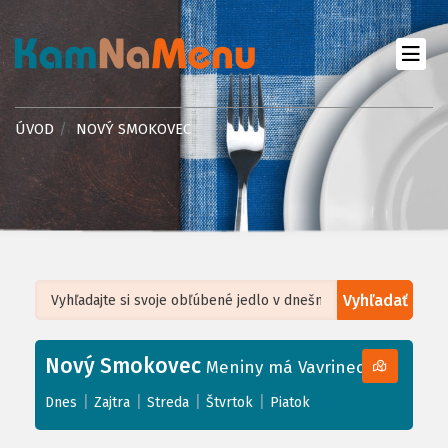
ÚVOD
NOVÝ SMOKOVEC
Vyhľadať
Leaflet
| ©
OpenStreetMap
, Tiles courtesy of
Humanitarian OpenStreetMap
Team
Nový Smokovec
+
Meniny má Vavrinec
−
|
|
|
|
Dnes
Zajtra
Streda
Štvrtok
Piatok