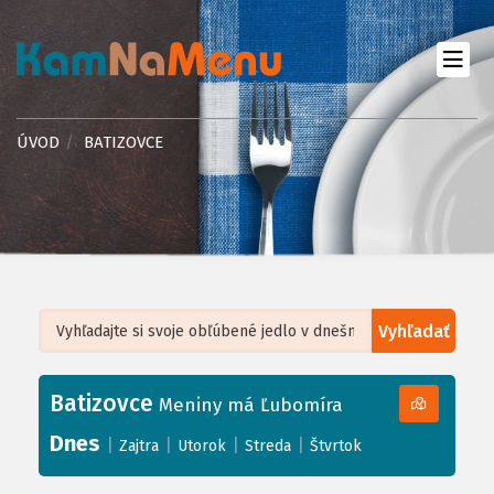
ÚVOD
BATIZOVCE
Vyhľadať
Leaflet
| ©
OpenStreetMap
, Tiles courtesy of
Humanitarian OpenStreetMap
Team
Batizovce
+
Meniny má Ľubomíra
−
Dnes
|
|
|
|
Zajtra
Utorok
Streda
Štvrtok