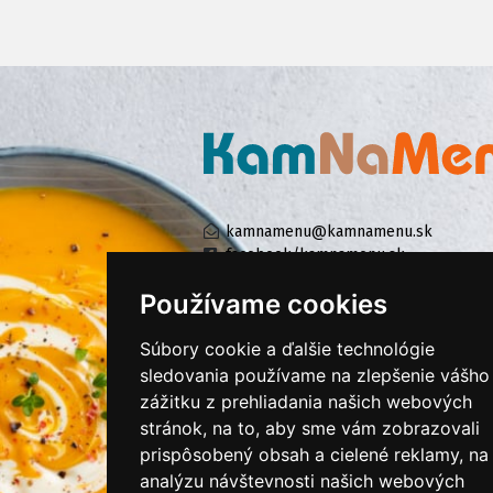
kamnamenu@kamnamenu.sk
facebook/kamnamenu.sk
instagram/kamnamenu.sk
Používame cookies
Súbory cookie a ďalšie technológie
KONTAKTUJTE NÁS
sledovania používame na zlepšenie vášho
zážitku z prehliadania našich webových
stránok, na to, aby sme vám zobrazovali
PRIHLÁSIŤ SA DO ZÁKAZNÍCKEJ ZÓNY
prispôsobený obsah a cielené reklamy, na
analýzu návštevnosti našich webových
Všeobecné obchodné podmienky