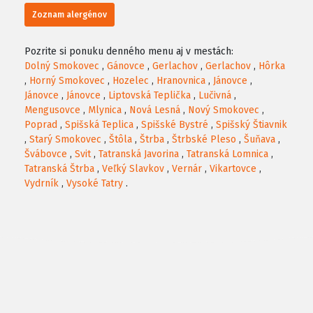
Zoznam alergénov
Pozrite si ponuku denného menu aj v mestách:
Dolný Smokovec
,
Gánovce
,
Gerlachov
,
Gerlachov
,
Hôrka
,
Horný Smokovec
,
Hozelec
,
Hranovnica
,
Jánovce
,
Jánovce
,
Jánovce
,
Liptovská Teplička
,
Lučivná
,
Mengusovce
,
Mlynica
,
Nová Lesná
,
Nový Smokovec
,
Poprad
,
Spišská Teplica
,
Spišské Bystré
,
Spišský Štiavnik
,
Starý Smokovec
,
Štôla
,
Štrba
,
Štrbské Pleso
,
Šuňava
,
Švábovce
,
Svit
,
Tatranská Javorina
,
Tatranská Lomnica
,
Tatranská Štrba
,
Veľký Slavkov
,
Vernár
,
Vikartovce
,
Vydrník
,
Vysoké Tatry
.