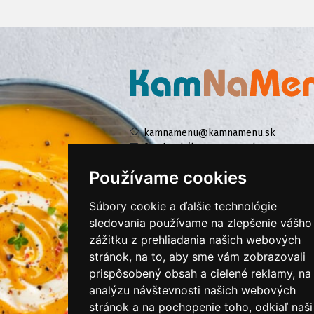
kamnamenu@kamnamenu.sk
facebook/kamnamenu.sk
instagram/kamnamenu.sk
Používame cookies
Súbory cookie a ďalšie technológie
KONTAKTUJTE NÁS
sledovania používame na zlepšenie vášho
zážitku z prehliadania našich webových
stránok, na to, aby sme vám zobrazovali
PRIHLÁSIŤ SA DO ZÁKAZNÍCKEJ ZÓNY
prispôsobený obsah a cielené reklamy, na
analýzu návštevnosti našich webových
Všeobecné obchodné podmienky
stránok a na pochopenie toho, odkiaľ naši