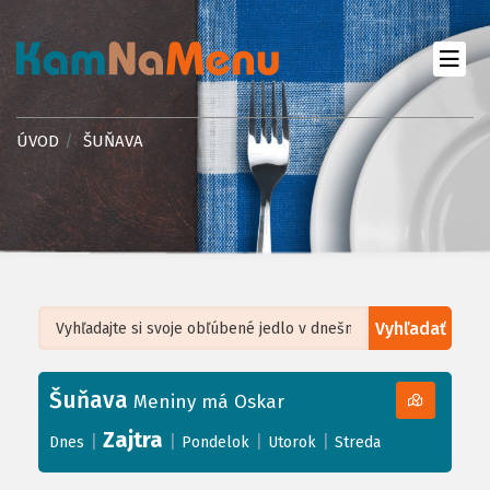
ÚVOD
ŠUŇAVA
Vyhľadať
Leaflet
| ©
OpenStreetMap
, Tiles courtesy of
Humanitarian OpenStreetMap
Team
Šuňava
+
Meniny má Oskar
−
Zajtra
|
|
|
|
Dnes
Pondelok
Utorok
Streda