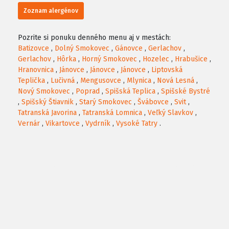
Zoznam alergénov
Pozrite si ponuku denného menu aj v mestách:
Batizovce
,
Dolný Smokovec
,
Gánovce
,
Gerlachov
,
Gerlachov
,
Hôrka
,
Horný Smokovec
,
Hozelec
,
Hrabušice
,
Hranovnica
,
Jánovce
,
Jánovce
,
Jánovce
,
Liptovská
Teplička
,
Lučivná
,
Mengusovce
,
Mlynica
,
Nová Lesná
,
Nový Smokovec
,
Poprad
,
Spišská Teplica
,
Spišské Bystré
,
Spišský Štiavnik
,
Starý Smokovec
,
Švábovce
,
Svit
,
Tatranská Javorina
,
Tatranská Lomnica
,
Veľký Slavkov
,
Vernár
,
Vikartovce
,
Vydrník
,
Vysoké Tatry
.