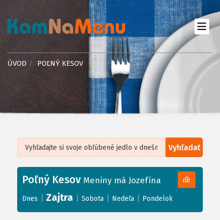
ÚVOD
POĽNÝ KESOV
Vyhľadať
Leaflet
| ©
OpenStreetMap
, Tiles courtesy of
Humanitarian OpenStreetMap
Team
Poľný Kesov
+
Meniny má Jozefína
−
Zajtra
|
|
|
|
Dnes
Sobota
Nedeľa
Pondelok