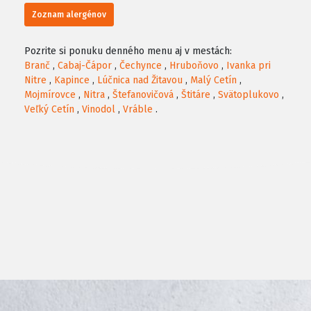
Zoznam alergénov
Pozrite si ponuku denného menu aj v mestách:
Branč
,
Cabaj-Čápor
,
Čechynce
,
Hruboňovo
,
Ivanka pri
Nitre
,
Kapince
,
Lúčnica nad Žitavou
,
Malý Cetín
,
Mojmírovce
,
Nitra
,
Štefanovičová
,
Štitáre
,
Svätoplukovo
,
Veľký Cetín
,
Vinodol
,
Vráble
.