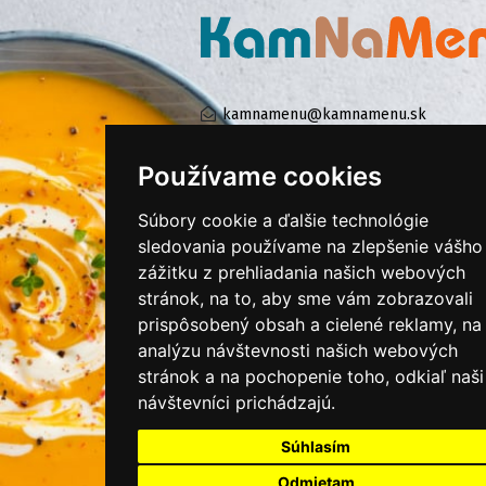
kamnamenu@kamnamenu.sk
facebook/kamnamenu.sk
instagram/kamnamenu.sk
Používame cookies
Súbory cookie a ďalšie technológie
KONTAKTUJTE NÁS
sledovania používame na zlepšenie vášho
zážitku z prehliadania našich webových
stránok, na to, aby sme vám zobrazovali
PRIHLÁSIŤ SA DO ZÁKAZNÍCKEJ ZÓNY
prispôsobený obsah a cielené reklamy, na
analýzu návštevnosti našich webových
Všeobecné obchodné podmienky
stránok a na pochopenie toho, odkiaľ naši
návštevníci prichádzajú.
Ochrana osobných údajov
Cookies
Súhlasím
Moje KamNaMenu
Odmietam