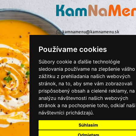
kamnamenu@kamnamenu.sk
facebook/kamnamenu.sk
instagram/kamnamenu.sk
Používame cookies
Súbory cookie a ďalšie technológie
KONTAKTUJTE NÁS
sledovania používame na zlepšenie vášho
zážitku z prehliadania našich webových
stránok, na to, aby sme vám zobrazovali
PRIHLÁSIŤ SA DO ZÁKAZNÍCKEJ ZÓNY
prispôsobený obsah a cielené reklamy, na
analýzu návštevnosti našich webových
Všeobecné obchodné podmienky
stránok a na pochopenie toho, odkiaľ naši
návštevníci prichádzajú.
Ochrana osobných údajov
Cookies
Súhlasím
Moje KamNaMenu
Odmietam