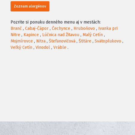
Zoznam alergénov
Pozrite si ponuku denného menu aj v mestách:
Branč
,
Cabaj-Čápor
,
Čechynce
,
Hruboňovo
,
Ivanka pri
Nitre
,
Kapince
,
Lúčnica nad Žitavou
,
Malý Cetín
,
Mojmírovce
,
Nitra
,
Štefanovičová
,
Štitáre
,
Svätoplukovo
,
Veľký Cetín
,
Vinodol
,
Vráble
.