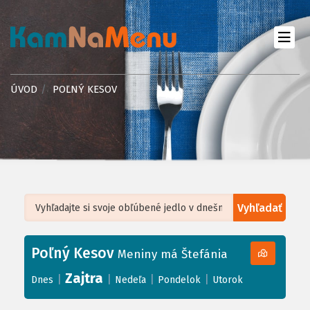
ÚVOD
POĽNÝ KESOV
Vyhľadať
Leaflet
| ©
OpenStreetMap
, Tiles courtesy of
Humanitarian OpenStreetMap
Team
Poľný Kesov
+
Meniny má Štefánia
−
Zajtra
|
|
|
|
Dnes
Nedeľa
Pondelok
Utorok