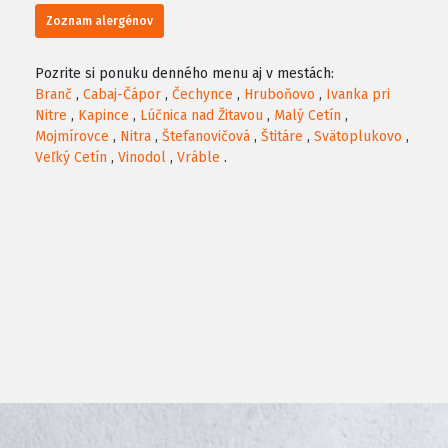
Zoznam alergénov
Pozrite si ponuku denného menu aj v mestách:
Branč
,
Cabaj-Čápor
,
Čechynce
,
Hruboňovo
,
Ivanka pri
Nitre
,
Kapince
,
Lúčnica nad Žitavou
,
Malý Cetín
,
Mojmírovce
,
Nitra
,
Štefanovičová
,
Štitáre
,
Svätoplukovo
,
Veľký Cetín
,
Vinodol
,
Vráble
.