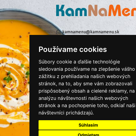
kamnamenu@kamnamenu.sk
facebook/kamnamenu.sk
instagram/kamnamenu.sk
Používame cookies
Súbory cookie a ďalšie technológie
KONTAKTUJTE NÁS
sledovania používame na zlepšenie vášho
zážitku z prehliadania našich webových
stránok, na to, aby sme vám zobrazovali
PRIHLÁSIŤ SA DO ZÁKAZNÍCKEJ ZÓNY
prispôsobený obsah a cielené reklamy, na
analýzu návštevnosti našich webových
Všeobecné obchodné podmienky
stránok a na pochopenie toho, odkiaľ naši
návštevníci prichádzajú.
Ochrana osobných údajov
Cookies
Súhlasím
Moje KamNaMenu
Odmietam