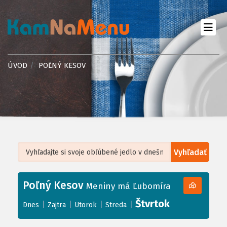
ÚVOD
POĽNÝ KESOV
Vyhľadať
Leaflet
| ©
OpenStreetMap
, Tiles courtesy of
Humanitarian OpenStreetMap
Team
Poľný Kesov
+
Meniny má Ľubomíra
−
Štvrtok
|
|
|
|
Dnes
Zajtra
Utorok
Streda