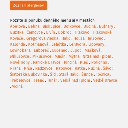
Zoznam alergénov
Pozrite si ponuku denného menu aj v mestách:
Ábelová
,
Belina
,
Biskupice
,
Boľkovce
,
Budiná
,
Bulhary
,
Buzitka
,
Čamovce
,
Divín
,
Dobroč
,
Fiľakovo
,
Fiľakovské
Kováče
,
Gregorova Vieska
,
Halič
,
Holiša
,
Jelšovec
,
Kalonda
,
Kotmanová
,
Lehôtka
,
Lentvora
,
Lipovany
,
Lovinobaňa
,
Ľuboreč
,
Lučenec
,
Lupoč
,
Mašková
,
Mikušovce
,
Mikušovce
,
Mučín
,
Mýtna
,
Nitra nad Ipľom
,
Nové Hony
,
Panické Dravce
,
Pinciná
,
Pleš
,
Polichno
,
Praha
,
Prša
,
Radzovce
,
Rapovce
,
Ratka
,
Ružiná
,
Šávoľ
,
Šiatorská Bukovinka
,
Šíd
,
Stará Halič
,
Šurice
,
Točnica
,
Trebeľovce
,
Trenč
,
Tuhár
,
Veľká nad Ipľom
,
Veľké Dravce
,
Vidiná
.