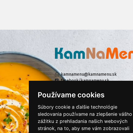
kamnamenu@kamnamenu.sk
facebook/kamnamenu.sk
instagram/kamnamenu.sk
Používame cookies
Súbory cookie a ďalšie technológie
KONTAKTUJTE NÁS
sledovania používame na zlepšenie vášho
zážitku z prehliadania našich webových
stránok, na to, aby sme vám zobrazovali
PRIHLÁSIŤ SA DO ZÁKAZNÍCKEJ ZÓNY