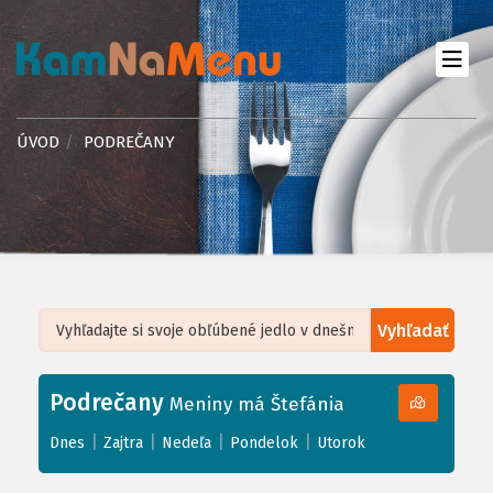
ÚVOD
PODREČANY
Vyhľadať
Leaflet
| ©
OpenStreetMap
, Tiles courtesy of
Humanitarian OpenStreetMap
Team
Podrečany
+
Meniny má Štefánia
−
|
|
|
|
Dnes
Zajtra
Nedeľa
Pondelok
Utorok