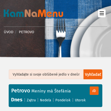
ÚVOD
PETROVO
Vyhľadať
Leaflet
| ©
OpenStreetMap
, Tiles courtesy of
Humanitarian OpenStreetMap
Team
Petrovo
+
Meniny má Štefánia
−
Dnes
|
|
|
|
Zajtra
Nedeľa
Pondelok
Utorok