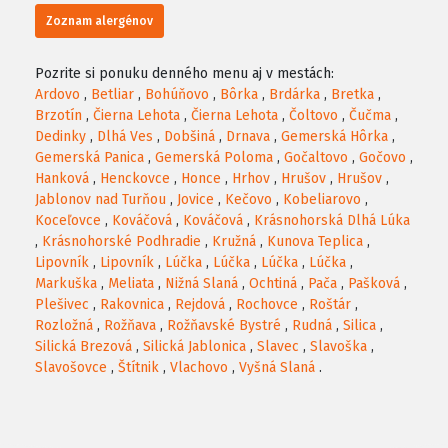
Zoznam alergénov
Pozrite si ponuku denného menu aj v mestách:
Ardovo
,
Betliar
,
Bohúňovo
,
Bôrka
,
Brdárka
,
Bretka
,
Brzotín
,
Čierna Lehota
,
Čierna Lehota
,
Čoltovo
,
Čučma
,
Dedinky
,
Dlhá Ves
,
Dobšiná
,
Drnava
,
Gemerská Hôrka
,
Gemerská Panica
,
Gemerská Poloma
,
Gočaltovo
,
Gočovo
,
Hanková
,
Henckovce
,
Honce
,
Hrhov
,
Hrušov
,
Hrušov
,
Jablonov nad Turňou
,
Jovice
,
Kečovo
,
Kobeliarovo
,
Koceľovce
,
Kováčová
,
Kováčová
,
Krásnohorská Dlhá Lúka
,
Krásnohorské Podhradie
,
Kružná
,
Kunova Teplica
,
Lipovník
,
Lipovník
,
Lúčka
,
Lúčka
,
Lúčka
,
Lúčka
,
Markuška
,
Meliata
,
Nižná Slaná
,
Ochtiná
,
Pača
,
Pašková
,
Plešivec
,
Rakovnica
,
Rejdová
,
Rochovce
,
Roštár
,
Rozložná
,
Rožňava
,
Rožňavské Bystré
,
Rudná
,
Silica
,
Silická Brezová
,
Silická Jablonica
,
Slavec
,
Slavoška
,
Slavošovce
,
Štítnik
,
Vlachovo
,
Vyšná Slaná
.