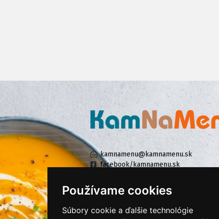
kamnamenu@kamnamenu.sk
facebook/kamnamenu.sk
instagram/kamnamenu.sk
Používame cookies
Súbory cookie a ďalšie technológie
KONTAKTUJTE NÁS