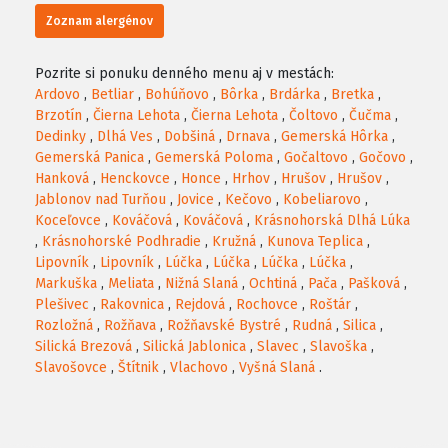
Zoznam alergénov
Pozrite si ponuku denného menu aj v mestách:
Ardovo
,
Betliar
,
Bohúňovo
,
Bôrka
,
Brdárka
,
Bretka
,
Brzotín
,
Čierna Lehota
,
Čierna Lehota
,
Čoltovo
,
Čučma
,
Dedinky
,
Dlhá Ves
,
Dobšiná
,
Drnava
,
Gemerská Hôrka
,
Gemerská Panica
,
Gemerská Poloma
,
Gočaltovo
,
Gočovo
,
Hanková
,
Henckovce
,
Honce
,
Hrhov
,
Hrušov
,
Hrušov
,
Jablonov nad Turňou
,
Jovice
,
Kečovo
,
Kobeliarovo
,
Koceľovce
,
Kováčová
,
Kováčová
,
Krásnohorská Dlhá Lúka
,
Krásnohorské Podhradie
,
Kružná
,
Kunova Teplica
,
Lipovník
,
Lipovník
,
Lúčka
,
Lúčka
,
Lúčka
,
Lúčka
,
Markuška
,
Meliata
,
Nižná Slaná
,
Ochtiná
,
Pača
,
Pašková
,
Plešivec
,
Rakovnica
,
Rejdová
,
Rochovce
,
Roštár
,
Rozložná
,
Rožňava
,
Rožňavské Bystré
,
Rudná
,
Silica
,
Silická Brezová
,
Silická Jablonica
,
Slavec
,
Slavoška
,
Slavošovce
,
Štítnik
,
Vlachovo
,
Vyšná Slaná
.