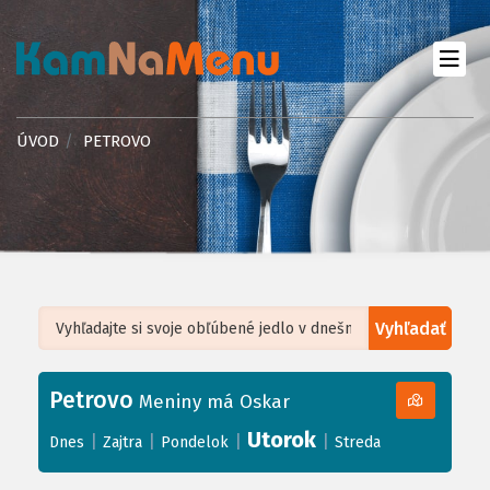
ÚVOD
PETROVO
Vyhľadať
Leaflet
| ©
OpenStreetMap
, Tiles courtesy of
Humanitarian OpenStreetMap
Team
Petrovo
+
Meniny má Oskar
−
Utorok
|
|
|
|
Dnes
Zajtra
Pondelok
Streda