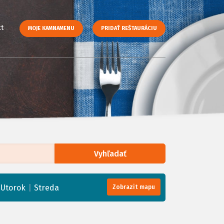
t
MOJE KAMNAMENU
PRIDAŤ REŠTAURÁCIU
Vyhľadať
enStreetMap
, Tiles courtesy of
Humanitarian OpenStreetMap Team
|
|
Utorok
Streda
Zobrazit mapu