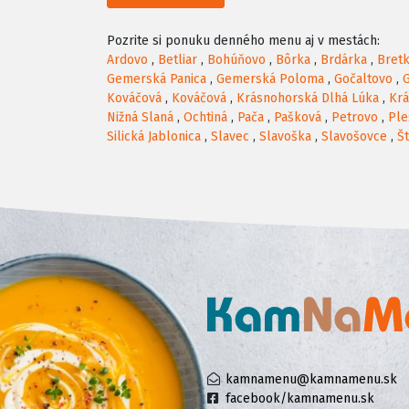
Pozrite si ponuku denného menu aj v mestách:
Ardovo
,
Betliar
,
Bohúňovo
,
Bôrka
,
Brdárka
,
Bret
Gemerská Panica
,
Gemerská Poloma
,
Gočaltovo
,
Kováčová
,
Kováčová
,
Krásnohorská Dlhá Lúka
,
Krá
Nižná Slaná
,
Ochtiná
,
Pača
,
Pašková
,
Petrovo
,
Ple
Silická Jablonica
,
Slavec
,
Slavoška
,
Slavošovce
,
Št
kamnamenu@kamnamenu.sk
facebook/kamnamenu.sk