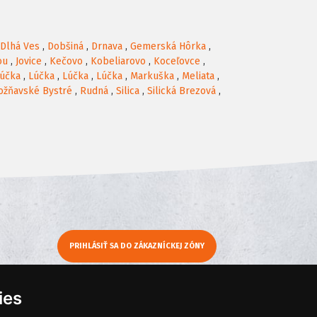
Dlhá Ves
,
Dobšiná
,
Drnava
,
Gemerská Hôrka
,
ou
,
Jovice
,
Kečovo
,
Kobeliarovo
,
Koceľovce
,
účka
,
Lúčka
,
Lúčka
,
Lúčka
,
Markuška
,
Meliata
,
ožňavské Bystré
,
Rudná
,
Silica
,
Silická Brezová
,
PRIHLÁSIŤ SA DO ZÁKAZNÍCKEJ ZÓNY
y
Moje KamNaMenu
ies
Pridať reštauráciu