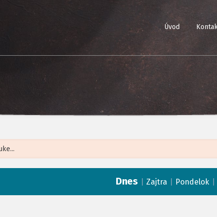
Úvod
Kontak
Leaflet
| ©
Op
Dnes
|
|
Zajtra
Pondelok