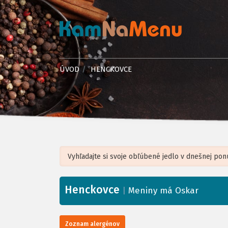
ÚVOD
HENCKOVCE
Henckovce
+
|
Meniny má Oskar
−
Zoznam alergénov