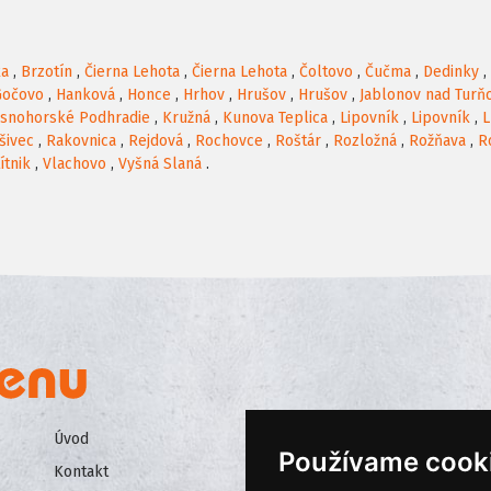
ka
,
Brzotín
,
Čierna Lehota
,
Čierna Lehota
,
Čoltovo
,
Čučma
,
Dedinky
,
Gočovo
,
Hanková
,
Honce
,
Hrhov
,
Hrušov
,
Hrušov
,
Jablonov nad Turň
snohorské Podhradie
,
Kružná
,
Kunova Teplica
,
Lipovník
,
Lipovník
,
L
šivec
,
Rakovnica
,
Rejdová
,
Rochovce
,
Roštár
,
Rozložná
,
Rožňava
,
R
ítnik
,
Vlachovo
,
Vyšná Slaná
.
Úvod
Všeobecné obchodné podmienk
Používame cook
Kontakt
Ochrana osobných údajov