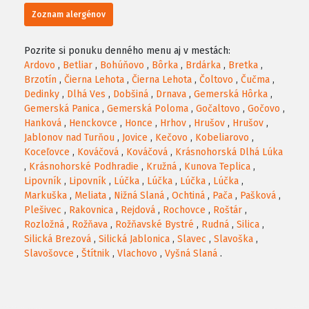
Zoznam alergénov
Pozrite si ponuku denného menu aj v mestách:
Ardovo
,
Betliar
,
Bohúňovo
,
Bôrka
,
Brdárka
,
Bretka
,
Brzotín
,
Čierna Lehota
,
Čierna Lehota
,
Čoltovo
,
Čučma
,
Dedinky
,
Dlhá Ves
,
Dobšiná
,
Drnava
,
Gemerská Hôrka
,
Gemerská Panica
,
Gemerská Poloma
,
Gočaltovo
,
Gočovo
,
Hanková
,
Henckovce
,
Honce
,
Hrhov
,
Hrušov
,
Hrušov
,
Jablonov nad Turňou
,
Jovice
,
Kečovo
,
Kobeliarovo
,
Koceľovce
,
Kováčová
,
Kováčová
,
Krásnohorská Dlhá Lúka
,
Krásnohorské Podhradie
,
Kružná
,
Kunova Teplica
,
Lipovník
,
Lipovník
,
Lúčka
,
Lúčka
,
Lúčka
,
Lúčka
,
Markuška
,
Meliata
,
Nižná Slaná
,
Ochtiná
,
Pača
,
Pašková
,
Plešivec
,
Rakovnica
,
Rejdová
,
Rochovce
,
Roštár
,
Rozložná
,
Rožňava
,
Rožňavské Bystré
,
Rudná
,
Silica
,
Silická Brezová
,
Silická Jablonica
,
Slavec
,
Slavoška
,
Slavošovce
,
Štítnik
,
Vlachovo
,
Vyšná Slaná
.