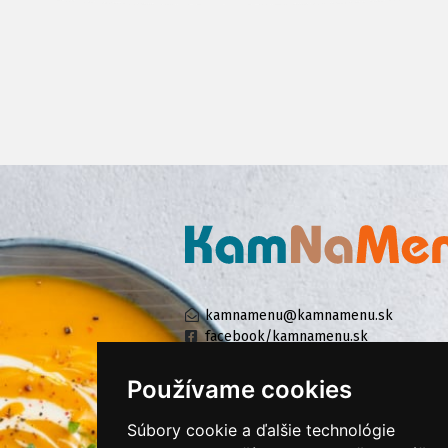
kamnamenu@kamnamenu.sk
facebook/kamnamenu.sk
instagram/kamnamenu.sk
Používame cookies
Súbory cookie a ďalšie technológie
KONTAKTUJTE NÁS