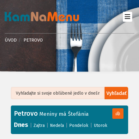
ÚVOD
PETROVO
Vyhľadať
Leaflet
| ©
OpenStreetMap
, Tiles courtesy of
Humanitarian OpenStreetMap
Team
Petrovo
+
Meniny má Štefánia
−
Dnes
|
|
|
|
Zajtra
Nedeľa
Pondelok
Utorok