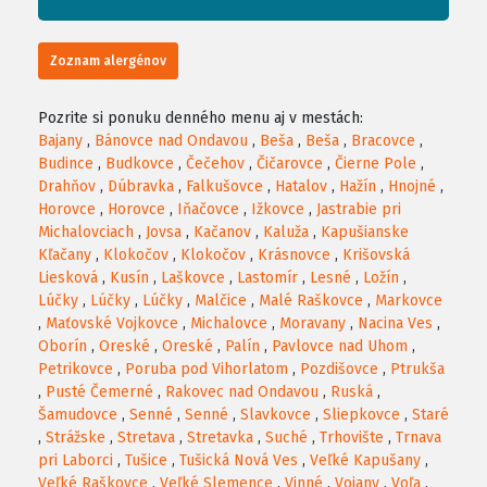
Zoznam alergénov
Pozrite si ponuku denného menu aj v mestách:
Bajany
,
Bánovce nad Ondavou
,
Beša
,
Beša
,
Bracovce
,
Budince
,
Budkovce
,
Čečehov
,
Čičarovce
,
Čierne Pole
,
Drahňov
,
Dúbravka
,
Falkušovce
,
Hatalov
,
Hažín
,
Hnojné
,
Horovce
,
Horovce
,
Iňačovce
,
Ižkovce
,
Jastrabie pri
Michalovciach
,
Jovsa
,
Kačanov
,
Kaluža
,
Kapušianske
Kľačany
,
Klokočov
,
Klokočov
,
Krásnovce
,
Krišovská
Liesková
,
Kusín
,
Laškovce
,
Lastomír
,
Lesné
,
Ložín
,
Lúčky
,
Lúčky
,
Lúčky
,
Malčice
,
Malé Raškovce
,
Markovce
,
Maťovské Vojkovce
,
Michalovce
,
Moravany
,
Nacina Ves
,
Oborín
,
Oreské
,
Oreské
,
Palín
,
Pavlovce nad Uhom
,
Petrikovce
,
Poruba pod Vihorlatom
,
Pozdišovce
,
Ptrukša
,
Pusté Čemerné
,
Rakovec nad Ondavou
,
Ruská
,
Šamudovce
,
Senné
,
Senné
,
Slavkovce
,
Sliepkovce
,
Staré
,
Strážske
,
Stretava
,
Stretavka
,
Suché
,
Trhovište
,
Trnava
pri Laborci
,
Tušice
,
Tušická Nová Ves
,
Veľké Kapušany
,
Veľké Raškovce
,
Veľké Slemence
,
Vinné
,
Vojany
,
Voľa
,