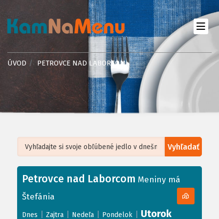
ÚVOD
PETROVCE NAD LABORCOM
Vyhľadať
Leaflet
| ©
OpenStreetMap
, Tiles courtesy of
Humanitarian OpenStreetMap
Team
Petrovce nad Laborcom
+
Meniny má
−
Štefánia
Utorok
|
|
|
|
Dnes
Zajtra
Nedeľa
Pondelok