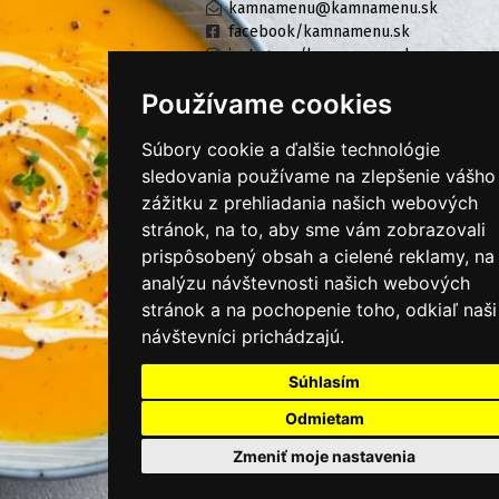
kamnamenu@kamnamenu.sk
facebook/kamnamenu.sk
instagram/kamnamenu.sk
Používame cookies
KONTAKTUJTE NÁS
Súbory cookie a ďalšie technológie
sledovania používame na zlepšenie vášho
zážitku z prehliadania našich webových
PRIHLÁSIŤ SA DO ZÁKAZNÍCKEJ ZÓNY
stránok, na to, aby sme vám zobrazovali
prispôsobený obsah a cielené reklamy, na
Všeobecné obchodné podmienky
analýzu návštevnosti našich webových
Ochrana osobných údajov
stránok a na pochopenie toho, odkiaľ naši
návštevníci prichádzajú.
Cookies
Súhlasím
Moje KamNaMenu
Pridať reštauráciu
Odmietam
Cenník balíkov
Zmeniť moje nastavenia