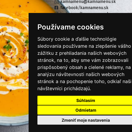
kamnamenu@kamnamenu.sk
facebook/kamnamenu.sk
instagram/kamnamenu.sk
Používame cookies
KONTAKTUJTE NÁS
Súbory cookie a ďalšie technológie
sledovania používame na zlepšenie vášho
zážitku z prehliadania našich webových
PRIHLÁSIŤ SA DO ZÁKAZNÍCKEJ ZÓNY
stránok, na to, aby sme vám zobrazovali
prispôsobený obsah a cielené reklamy, na
Všeobecné obchodné podmienky
analýzu návštevnosti našich webových
Ochrana osobných údajov
stránok a na pochopenie toho, odkiaľ naši
návštevníci prichádzajú.
Cookies
Súhlasím
Moje KamNaMenu
Pridať reštauráciu
Odmietam
Cenník balíkov
Zmeniť moje nastavenia