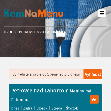
ÚVOD
PETROVCE NAD LABORCOM
Vyhľadať
Leaflet
| ©
OpenStreetMap
, Tiles courtesy of
Humanitarian OpenStreetMap
Team
Petrovce nad Laborcom
+
Meniny má
−
Ľubomíra
|
|
|
|
Dnes
Zajtra
Utorok
Streda
Štvrtok