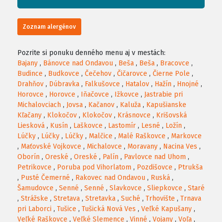
Zoznam alergénov
Pozrite si ponuku denného menu aj v mestách:
Bajany
,
Bánovce nad Ondavou
,
Beša
,
Beša
,
Bracovce
,
Budince
,
Budkovce
,
Čečehov
,
Čičarovce
,
Čierne Pole
,
Drahňov
,
Dúbravka
,
Falkušovce
,
Hatalov
,
Hažín
,
Hnojné
,
Horovce
,
Horovce
,
Iňačovce
,
Ižkovce
,
Jastrabie pri
Michalovciach
,
Jovsa
,
Kačanov
,
Kaluža
,
Kapušianske
Kľačany
,
Klokočov
,
Klokočov
,
Krásnovce
,
Krišovská
Liesková
,
Kusín
,
Laškovce
,
Lastomír
,
Lesné
,
Ložín
,
Lúčky
,
Lúčky
,
Lúčky
,
Malčice
,
Malé Raškovce
,
Markovce
,
Maťovské Vojkovce
,
Michalovce
,
Moravany
,
Nacina Ves
,
Oborín
,
Oreské
,
Oreské
,
Palín
,
Pavlovce nad Uhom
,
Petrikovce
,
Poruba pod Vihorlatom
,
Pozdišovce
,
Ptrukša
,
Pusté Čemerné
,
Rakovec nad Ondavou
,
Ruská
,
Šamudovce
,
Senné
,
Senné
,
Slavkovce
,
Sliepkovce
,
Staré
,
Strážske
,
Stretava
,
Stretavka
,
Suché
,
Trhovište
,
Trnava
pri Laborci
,
Tušice
,
Tušická Nová Ves
,
Veľké Kapušany
,
Veľké Raškovce
,
Veľké Slemence
,
Vinné
,
Vojany
,
Voľa
,