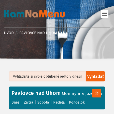
ÚVOD
PAVLOVCE NAD UHOM
Vyhľadať
Leaflet
| ©
OpenStreetMap
, Tiles courtesy of
Humanitarian OpenStreetMap
Team
Pavlovce nad Uhom
+
Meniny má Jozefína
−
|
|
|
|
Dnes
Zajtra
Sobota
Nedeľa
Pondelok