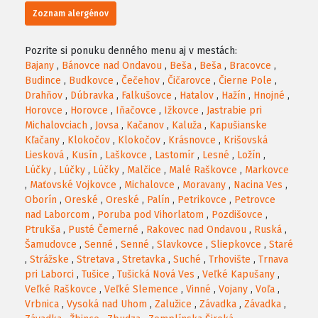
Zoznam alergénov
Pozrite si ponuku denného menu aj v mestách:
Bajany
,
Bánovce nad Ondavou
,
Beša
,
Beša
,
Bracovce
,
Budince
,
Budkovce
,
Čečehov
,
Čičarovce
,
Čierne Pole
,
Drahňov
,
Dúbravka
,
Falkušovce
,
Hatalov
,
Hažín
,
Hnojné
,
Horovce
,
Horovce
,
Iňačovce
,
Ižkovce
,
Jastrabie pri
Michalovciach
,
Jovsa
,
Kačanov
,
Kaluža
,
Kapušianske
Kľačany
,
Klokočov
,
Klokočov
,
Krásnovce
,
Krišovská
Liesková
,
Kusín
,
Laškovce
,
Lastomír
,
Lesné
,
Ložín
,
Lúčky
,
Lúčky
,
Lúčky
,
Malčice
,
Malé Raškovce
,
Markovce
,
Maťovské Vojkovce
,
Michalovce
,
Moravany
,
Nacina Ves
,
Oborín
,
Oreské
,
Oreské
,
Palín
,
Petrikovce
,
Petrovce
nad Laborcom
,
Poruba pod Vihorlatom
,
Pozdišovce
,
Ptrukša
,
Pusté Čemerné
,
Rakovec nad Ondavou
,
Ruská
,
Šamudovce
,
Senné
,
Senné
,
Slavkovce
,
Sliepkovce
,
Staré
,
Strážske
,
Stretava
,
Stretavka
,
Suché
,
Trhovište
,
Trnava
pri Laborci
,
Tušice
,
Tušická Nová Ves
,
Veľké Kapušany
,
Veľké Raškovce
,
Veľké Slemence
,
Vinné
,
Vojany
,
Voľa
,
Vrbnica
,
Vysoká nad Uhom
,
Zalužice
,
Závadka
,
Závadka
,