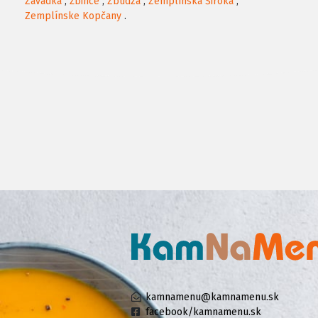
Závadka
,
Žbince
,
Zbudza
,
Zemplínska Široká
,
Zemplínske Kopčany
.
kamnamenu@kamnamenu.sk
facebook/kamnamenu.sk