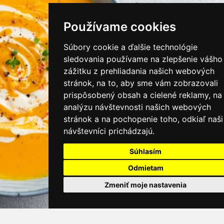
instagram/kamnamenu.sk
Používame cookies
KONTAKTUJTE NÁS
Súbory cookie a ďalšie technológie
sledovania používame na zlepšenie vášho
zážitku z prehliadania našich webových
PRIHLÁSIŤ SA DO ZÁKAZNÍCKEJ ZÓNY
stránok, na to, aby sme vám zobrazovali
prispôsobený obsah a cielené reklamy, na
Všeobecné obchodné podmienky
analýzu návštevnosti našich webových
stránok a na pochopenie toho, odkiaľ naši
Ochrana osobných údajov
návštevníci prichádzajú.
Cookies
Súhlasím
Moje KamNaMenu
Odmietam
Pridať reštauráciu
Cenník balíkov
Zmeniť moje nastavenia