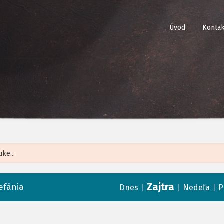
Úvod
Kontak
Leaflet
| ©
Op
Zajtra
efánia
|
|
|
Dnes
Nedeľa
P