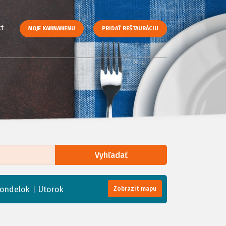
t
MOJE KAMNAMENU
PRIDAŤ REŠTAURÁCIU
Vyhľadať
enStreetMap
, Tiles courtesy of
Humanitarian OpenStreetMap Team
|
ondelok
Utorok
Zobrazit mapu