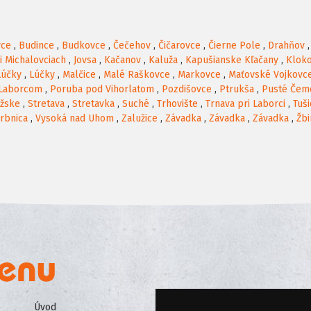
vce
,
Budince
,
Budkovce
,
Čečehov
,
Čičarovce
,
Čierne Pole
,
Drahňov
ri Michalovciach
,
Jovsa
,
Kačanov
,
Kaluža
,
Kapušianske Kľačany
,
Klok
Lúčky
,
Lúčky
,
Malčice
,
Malé Raškovce
,
Markovce
,
Maťovské Vojkovc
 Laborcom
,
Poruba pod Vihorlatom
,
Pozdišovce
,
Ptrukša
,
Pusté Čem
ážske
,
Stretava
,
Stretavka
,
Suché
,
Trhovište
,
Trnava pri Laborci
,
Tuši
rbnica
,
Vysoká nad Uhom
,
Zalužice
,
Závadka
,
Závadka
,
Závadka
,
Žbi
Úvod
Všeobecné obchodné podmienk