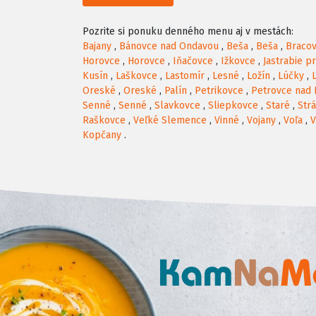
Pozrite si ponuku denného menu aj v mestách:
Bajany
,
Bánovce nad Ondavou
,
Beša
,
Beša
,
Braco
Horovce
,
Horovce
,
Iňačovce
,
Ižkovce
,
Jastrabie p
Kusín
,
Laškovce
,
Lastomír
,
Lesné
,
Ložín
,
Lúčky
,
Oreské
,
Oreské
,
Palín
,
Petrikovce
,
Petrovce nad
Senné
,
Senné
,
Slavkovce
,
Sliepkovce
,
Staré
,
Str
Raškovce
,
Veľké Slemence
,
Vinné
,
Vojany
,
Voľa
,
V
Kopčany
.