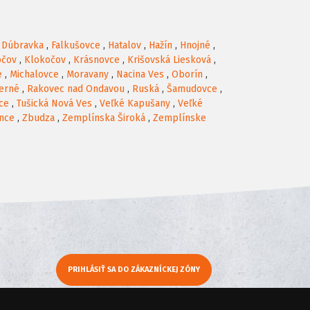
,
Dúbravka
,
Falkušovce
,
Hatalov
,
Hažín
,
Hnojné
,
očov
,
Klokočov
,
Krásnovce
,
Krišovská Liesková
,
e
,
Michalovce
,
Moravany
,
Nacina Ves
,
Oborín
,
erné
,
Rakovec nad Ondavou
,
Ruská
,
Šamudovce
,
ce
,
Tušická Nová Ves
,
Veľké Kapušany
,
Veľké
nce
,
Zbudza
,
Zemplínska Široká
,
Zemplínske
PRIHLÁSIŤ SA DO ZÁKAZNÍCKEJ ZÓNY
y
Moje KamNaMenu